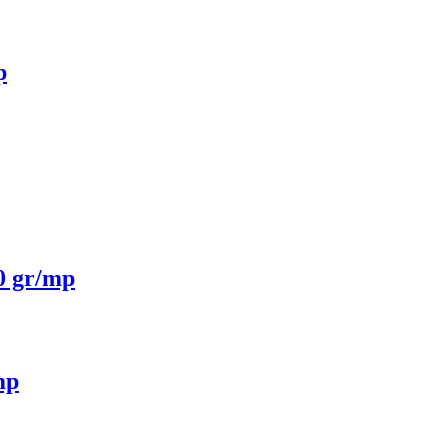
p
0 gr/mp
mp