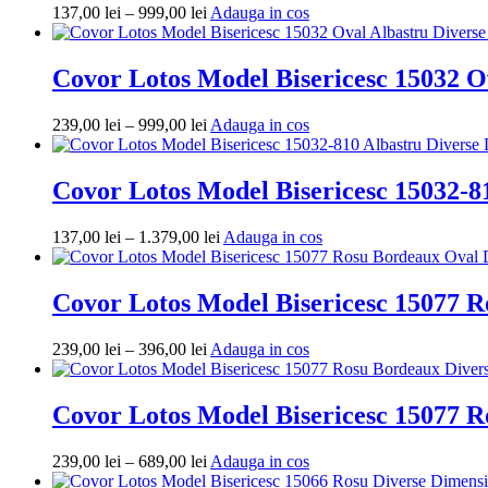
Interval
Adauga
137,00
lei
–
999,00
lei
Adauga in cos
1.379,00 lei
de
in
prețuri:
cos
137,00 lei
Covor Lotos Model Bisericesc 15032 O
până
la
Interval
Adauga
239,00
lei
–
999,00
lei
Adauga in cos
999,00 lei
de
in
prețuri:
cos
239,00 lei
Covor Lotos Model Bisericesc 15032-8
până
la
Interval
Adauga
137,00
lei
–
1.379,00
lei
Adauga in cos
999,00 lei
de
in
prețuri:
cos
137,00 lei
Covor Lotos Model Bisericesc 15077 
până
la
Interval
Adauga
239,00
lei
–
396,00
lei
Adauga in cos
1.379,00 lei
de
in
prețuri:
cos
239,00 lei
Covor Lotos Model Bisericesc 15077 
până
la
Interval
Adauga
239,00
lei
–
689,00
lei
Adauga in cos
396,00 lei
de
in