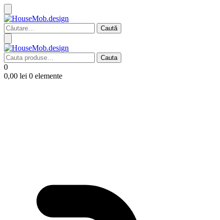
Caută
după:
Cauta
Cauta
după:
0
0,00
lei
0 elemente