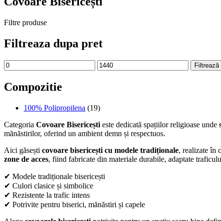
Covoare Bisericești
Filtre produse
Filtreaza dupa pret
Preț
Preț
Filtrează
minim
maxim
Compozitie
100% Polipropilena
(19)
Categoria
Covoare Bisericești
este dedicată spațiilor religioase unde
mănăstirilor, oferind un ambient demn și respectuos.
Aici găsești
covoare bisericești cu modele tradiționale
, realizate î
zone de acces
, fiind fabricate din materiale durabile, adaptate traficulu
✔ Modele tradiționale bisericești
✔ Culori clasice și simbolice
✔ Rezistente la trafic intens
✔ Potrivite pentru biserici, mănăstiri și capele