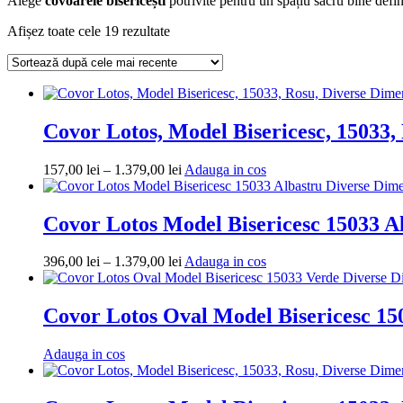
Alege
covoarele bisericești
potrivite pentru un spațiu sacru bine defini
Sortat
Afișez toate cele 19 rezultate
după
cele
mai
recente
Covor Lotos, Model Bisericesc, 15033,
Interval
Adauga
157,00
lei
–
1.379,00
lei
Adauga in cos
de
in
prețuri:
cos
157,00 lei
Covor Lotos Model Bisericesc 15033 A
până
la
Interval
Adauga
396,00
lei
–
1.379,00
lei
Adauga in cos
1.379,00 lei
de
in
prețuri:
cos
396,00 lei
Covor Lotos Oval Model Bisericesc 15
până
la
Adauga
Adauga in cos
1.379,00 lei
in
cos