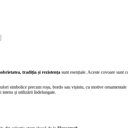
sobrietatea, tradiția și rezistența
sunt esențiale. Aceste covoare sunt co
n culori simbolice precum roșu, bordo sau vișiniu, cu motive ornamentale 
i intens și utilizării îndelungate.