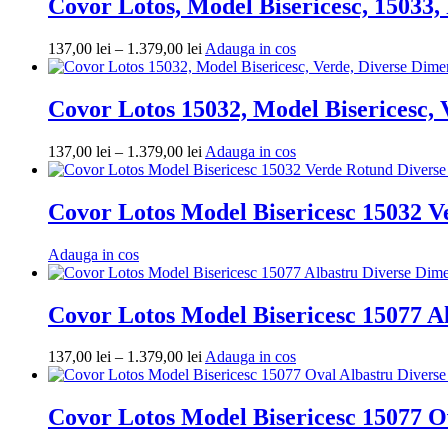
Covor Lotos, Model Bisericesc, 15033,
Interval
Adauga
137,00
lei
–
1.379,00
lei
Adauga in cos
de
in
prețuri:
cos
137,00 lei
Covor Lotos 15032, Model Bisericesc, 
până
la
Interval
Adauga
137,00
lei
–
1.379,00
lei
Adauga in cos
1.379,00 lei
de
in
prețuri:
cos
137,00 lei
Covor Lotos Model Bisericesc 15032 V
până
la
Adauga
Adauga in cos
1.379,00 lei
in
cos
Covor Lotos Model Bisericesc 15077 A
Interval
Adauga
137,00
lei
–
1.379,00
lei
Adauga in cos
de
in
prețuri:
cos
137,00 lei
Covor Lotos Model Bisericesc 15077 O
până
la