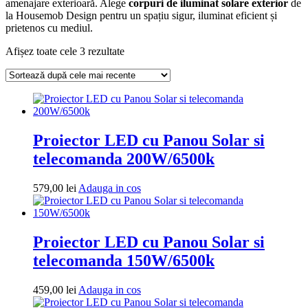
amenajare exterioară. Alege
corpuri de iluminat solare exterior
de
la Housemob Design pentru un spațiu sigur, iluminat eficient și
prietenos cu mediul.
Sortat
Afișez toate cele 3 rezultate
după
cele
mai
recente
Proiector LED cu Panou Solar si
telecomanda 200W/6500k
Adauga
579,00
lei
Adauga in cos
in
cos
Proiector LED cu Panou Solar si
telecomanda 150W/6500k
Adauga
459,00
lei
Adauga in cos
in