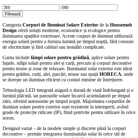
Preț
Preț
minim
maxim
Filtrează
Categoria
Corpuri de Iluminat Solare Exterior
de la
Housemob
Design
oferă soluții moderne, economice și ecologice pentru
iluminarea spațiilor exterioare. Aceste corpuri de iluminat utilizează
energia solară pentru a furniza lumină pe timpul nopții, fără consum
de electricitate și fără cabluri sau instalări complicate.
Gama include
lămpi solare pentru grădină
, aplice solare pentru
fațade, stâlpi solari pentru alei și curți, precum și corpuri decorative
pentru terase și zone de relaxare. Iluminatul solar exterior este ideal
pentru grădini, curți, alei, parcări, terase sau spații
HORECA
, unde
se dorește un iluminat eficient cu costuri minime de întreținere.
Tehnologia LED integrată asigură o durată de viață îndelungată și o
lumină plăcută, iar panourile solare încarcă acumulatorii pe timpul
zilei, oferind autonomie pe timpul nopții. Majoritatea corpurilor de
iluminat solare pentru exterior sunt rezistente la intemperii, având
grade de protecție ridicate (IP), fiind potrivite pentru utilizare în orice
sezon.
Designul variat – de la modele simple și discrete până la corpuri
decorative – permite integrarea iluminatului solar în orice stil de