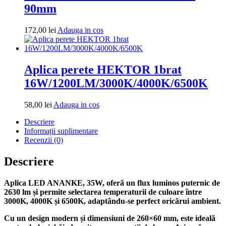
90mm
Adauga
172,00
lei
Adauga in cos
in
cos
Aplica perete HEKTOR 1brat
16W/1200LM/3000K/4000K/6500K
Adauga
58,00
lei
Adauga in cos
in
Descriere
cos
Informații suplimentare
Recenzii (0)
Descriere
Aplica LED ANANKE, 35W, oferă un flux luminos puternic de
2630 lm și permite selectarea temperaturii de culoare între
3000K, 4000K și 6500K, adaptându-se perfect oricărui ambient.
Cu un design modern și dimensiuni de 260×60 mm, este ideală