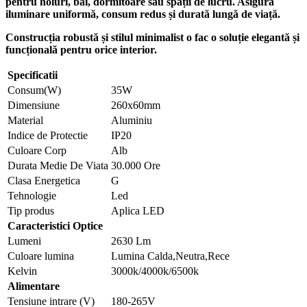
pentru holuri, băi, dormitoare sau spații de lucru. Asigură
iluminare uniformă, consum redus și durată lungă de viață.
Construcția robustă și stilul minimalist o fac o soluție elegantă și
funcțională pentru orice interior.
Specificatii
Consum(W)
35W
Dimensiune
260x60mm
Material
Aluminiu
Indice de Protectie
IP20
Culoare Corp
Alb
Durata Medie De Viata
30.000 Ore
Clasa Energetica
G
Tehnologie
Led
Tip produs
Aplica LED
Caracteristici Optice
Lumeni
2630 Lm
Culoare lumina
Lumina Calda,Neutra,Rece
Kelvin
3000k/4000k/6500k
Alimentare
Tensiune intrare (V)
180-265V