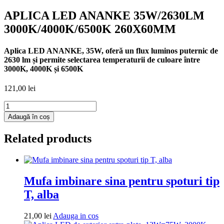
APLICA LED ANANKE 35W/2630LM
3000K/4000K/6500K 260X60MM
Aplica LED ANANKE, 35W, oferă un flux luminos puternic de
2630 lm și permite selectarea temperaturii de culoare între
3000K, 4000K și 6500K
121,00
lei
Cantitate
APLICA
Adaugă în coș
LED
ANANKE
Related products
35W/2630LM
3000K/4000K/6500K
260X60MM
Mufa imbinare sina pentru spoturi tip
T, alba
Adauga
21,00
lei
Adauga in cos