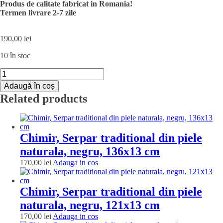
Produs de calitate fabricat in Romania!
Termen livrare 2-7 zile
190,00
lei
10 în stoc
Cantitate
Chimir,
Adaugă în coș
Serpar
Related products
traditional
din
piele
naturala,
maro,
Chimir, Serpar traditional din piele
126x13
naturala, negru, 136x13 cm
cm
Adauga
170,00
lei
Adauga in cos
in
cos
Chimir, Serpar traditional din piele
naturala, negru, 121x13 cm
Adauga
170,00
lei
Adauga in cos