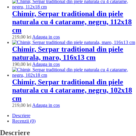
in
cos
Chimir, Serpar traditional din piele
naturala cu 4 catarame, negru, 112x18
cm
Adauga
219,00
lei
Adauga in cos
in
cos
Chimir, Serpar traditional din piele
naturala, maro, 116x13 cm
Adauga
190,00
lei
Adauga in cos
in
cos
Chimir, Serpar traditional din piele
naturala cu 4 catarame, negru, 102x18
cm
Adauga
219,00
lei
Adauga in cos
in
Descriere
cos
Recenzii (0)
Descriere