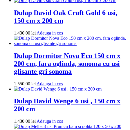
in
usi
cos
glisante
Dulap David Oak Craft Gold 6 usi,
sonoma
150 cm x 200 cm
Adauga
1.430,00
lei
Adauga in cos
in
cos
Dulap Dormitor Nova Eco 150 cm x
200 cm, fara oglinda, sonoma cu usi
glisante gri sonoma
Adauga
1.550,00
lei
Adauga in cos
in
cos
Dulap David Wenge 6 usi , 150 cm x
200 cm
Adauga
1.430,00
lei
Adauga in cos
in