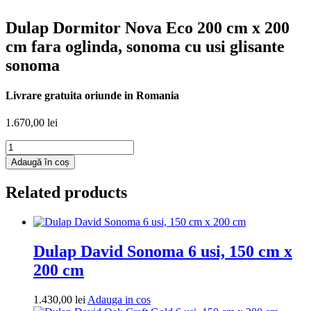
Dulap Dormitor Nova Eco 200 cm x 200
cm fara oglinda, sonoma cu usi glisante
sonoma
Livrare gratuita oriunde in Romania
1.670,00
lei
Cantitate
Dulap
Adaugă în coș
Dormitor
Nova
Related products
Eco
200
cm
x
200
Dulap David Sonoma 6 usi, 150 cm x
cm
200 cm
fara
oglinda,
sonoma
Adauga
1.430,00
lei
Adauga in cos
cu