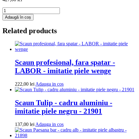
Cantitate
Fotoliu
Adaugă în coș
puf
Extra
Related products
Ball
-
imitatie
piele
-
negru/crem
Scaun profesional, fara spatar -
LABOR - imitatie piele wenge
Adauga
222,00
lei
Adauga in cos
in
cos
Scaun Tulip - cadru aluminiu -
imitatie piele negru - 21901
Adauga
137,00
lei
Adauga in cos
in
cos