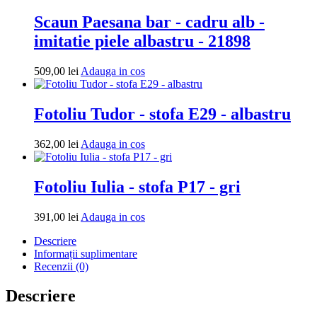
Scaun Paesana bar - cadru alb -
imitatie piele albastru - 21898
Adauga
509,00
lei
Adauga in cos
in
cos
Fotoliu Tudor - stofa E29 - albastru
Adauga
362,00
lei
Adauga in cos
in
cos
Fotoliu Iulia - stofa P17 - gri
Adauga
391,00
lei
Adauga in cos
in
Descriere
cos
Informații suplimentare
Recenzii (0)
Descriere