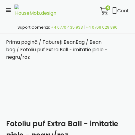
0
Cont
Suport Comenzi:
+4 0770 435 933
|
+4 0769 029 890
Prima pagină
/
Tabureți BeanBag
/
Bean
bag
/ Fotoliu puf Extra Ball - imitatie piele -
negru/roz
Fotoliu puf Extra Ball - imitatie