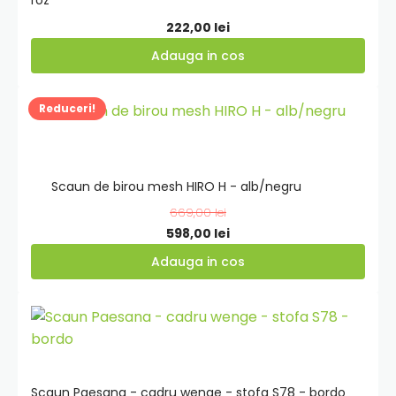
roz
222,00
lei
Adauga in cos
Adauga
Reduceri!
in
cos
Scaun de birou mesh HIRO H - alb/negru
669,00
lei
Prețul
Prețul
598,00
lei
inițial
curent
Adauga in cos
a
este:
fost:
598,00 lei.
Adauga
669,00 lei.
in
cos
Scaun Paesana - cadru wenge - stofa S78 - bordo