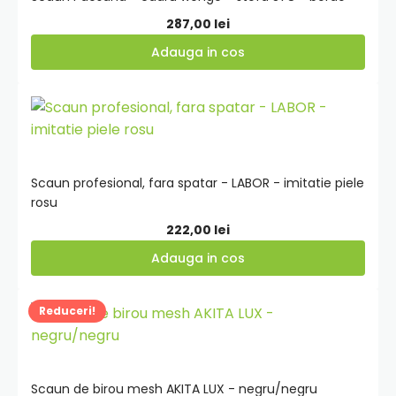
287,00
lei
Adauga in cos
Adauga
in
cos
Scaun profesional, fara spatar - LABOR - imitatie piele
rosu
222,00
lei
Adauga in cos
Adauga
Reduceri!
in
cos
Scaun de birou mesh AKITA LUX - negru/negru