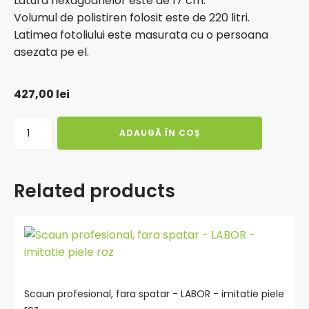
Latura hexagoanelor este de 17 cm.
Volumul de polistiren folosit este de 220 litri.
Latimea fotoliului este masurata cu o persoana
asezata pe el.
427,00
lei
Cantitate
ADAUGĂ ÎN COȘ
Fotoliu
puf
Extra
Ball
Related products
-
imitatie
piele
Adauga
-
negru/roz
in
cos
Scaun profesional, fara spatar - LABOR - imitatie piele