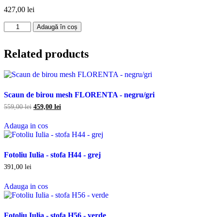
427,00
lei
Cantitate
Adaugă în coș
Fotoliu
puf
Extra
Related products
Ball
-
imitatie
piele
Scaun de birou mesh FLORENTA - negru/gri
-
verde/maro
Prețul
Prețul
559,00
lei
459,00
lei
inițial
curent
Adauga
a
este:
Adauga in cos
in
fost:
459,00 lei.
cos
559,00 lei.
Fotoliu Iulia - stofa H44 - grej
391,00
lei
Adauga
Adauga in cos
in
cos
Fotoliu Iulia - stofa H56 - verde