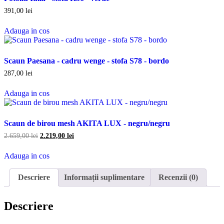
391,00
lei
Adauga
Adauga in cos
in
cos
Scaun Paesana - cadru wenge - stofa S78 - bordo
287,00
lei
Adauga
Adauga in cos
in
cos
Scaun de birou mesh AKITA LUX - negru/negru
Prețul
Prețul
2.659,00
lei
2.219,00
lei
inițial
curent
Adauga
a
este:
Adauga in cos
in
fost:
2.219,00 lei.
cos
2.659,00 lei.
Descriere
Informații suplimentare
Recenzii (0)
Descriere