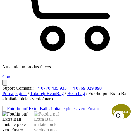
Nu ai niciun produs în coș.
Cont
Suport Comenzi:
+4 0770 435 933
|
+4 0769 029 890
Prima pagină
/
Tabureți BeanBag
/
Bean bag
/ Fotoliu puf Extra Ball
- imitatie piele - verde/maro
Reduceri!
Reduceri!