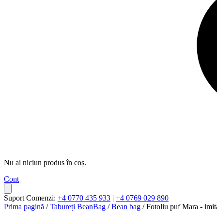
Nu ai niciun produs în coș.
Cont
Suport Comenzi:
+4 0770 435 933
|
+4 0769 029 890
Prima pagină
/
Tabureți BeanBag
/
Bean bag
/ Fotoliu puf Mara - imita