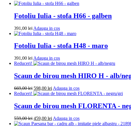
piele
-
albastru/alb
Fotoliu Iulia - stofa H66 - galben
Adauga
391,00
lei
Adauga in cos
in
cos
Fotoliu Iulia - stofa H48 - maro
Adauga
391,00
lei
Adauga in cos
in
Reduceri!
cos
Scaun de birou mesh HIRO H - alb/ne
Prețul
Prețul
Adauga
669,00
lei
598,00
lei
Adauga in cos
inițial
curent
in
Reduceri!
a
este:
cos
fost:
598,00 lei.
Scaun de birou mesh FLORENTA - neg
669,00 lei.
Prețul
Prețul
Adauga
559,00
lei
459,00
lei
Adauga in cos
inițial
curent
in
a
este:
cos