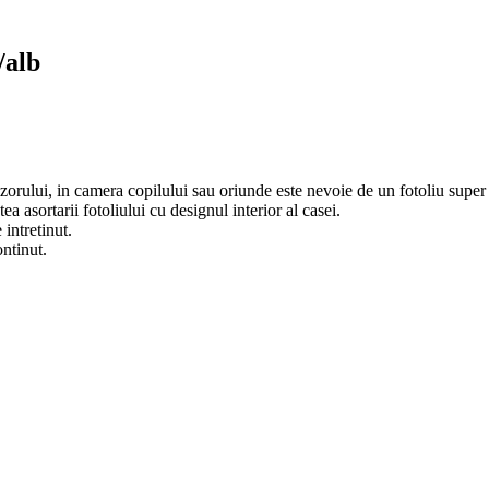
/alb
evizorului, in camera copilului sau oriunde este nevoie de un fotoliu supe
ea asortarii fotoliului cu designul interior al casei.
 intretinut.
ontinut.