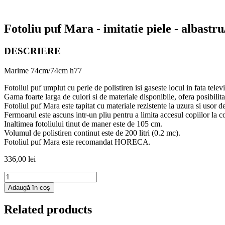
Fotoliu puf Mara - imitatie piele - albastru
DESCRIERE
Marime 74cm/74cm h77
Fotoliul puf umplut cu perle de polistiren isi gaseste locul in fata tel
Gama foarte larga de culori si de materiale disponibile, ofera posibilitat
Fotoliul puf Mara este tapitat cu materiale rezistente la uzura si usor de
Fermoarul este ascuns intr-un pliu pentru a limita accesul copiilor la c
Inaltimea fotoliului tinut de maner este de 105 cm.
Volumul de polistiren continut este de 200 litri (0.2 mc).
Fotoliul puf Mara este recomandat HORECA.
336,00
lei
Cantitate
Fotoliu
Adaugă în coș
puf
Mara
Related products
-
imitatie