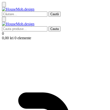
Caută
după:
Cauta
Cauta
după:
0
0,00
lei
0 elemente