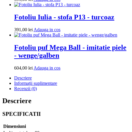
in
cos
Fotoliu Iulia - stofa P13 - turcoaz
Adauga
391,00
lei
Adauga in cos
in
cos
Fotoliu puf Mega Ball - imitatie piele
- wenge/galben
Adauga
604,00
lei
Adauga in cos
in
Descriere
cos
Informații suplimentare
Recenzii (0)
Descriere
SPECIFICATII
Dimensiuni