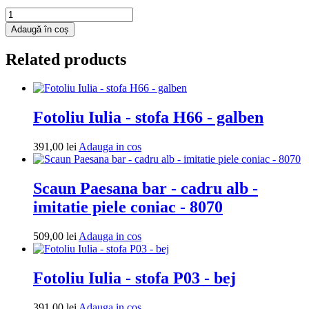
Cantitate
Fotoliu
Adaugă în coș
puf
Mega
Related products
Ball
-
imitatie
piele
-
Fotoliu Iulia - stofa H66 - galben
alb/wenge
Adauga
391,00
lei
Adauga in cos
in
cos
Scaun Paesana bar - cadru alb -
imitatie piele coniac - 8070
Adauga
509,00
lei
Adauga in cos
in
cos
Fotoliu Iulia - stofa P03 - bej
Adauga
391,00
lei
Adauga in cos