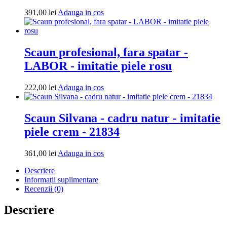
Adauga
391,00
lei
Adauga in cos
in
cos
Scaun profesional, fara spatar -
LABOR - imitatie piele rosu
Adauga
222,00
lei
Adauga in cos
in
cos
Scaun Silvana - cadru natur - imitatie
piele crem - 21834
Adauga
361,00
lei
Adauga in cos
in
Descriere
cos
Informații suplimentare
Recenzii (0)
Descriere