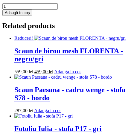
Cantitate
Fotoliu
Adaugă în coș
puf
Mega
Related products
Ball
-
imitatie
Reduceri!
piele
-
Scaun de birou mesh FLORENTA -
galben/coniac
negru/gri
Prețul
Prețul
Adauga
559,00
lei
459,00
lei
Adauga in cos
inițial
curent
in
a
este:
cos
fost:
459,00 lei.
Scaun Paesana - cadru wenge - stofa
559,00 lei.
S78 - bordo
Adauga
287,00
lei
Adauga in cos
in
cos
Fotoliu Iulia - stofa P17 - gri