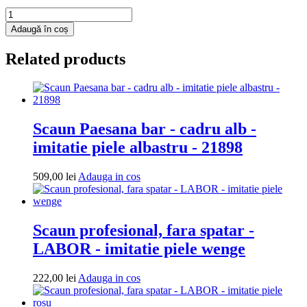
Cantitate
Fotoliu
Adaugă în coș
puf
Mega
Related products
Ball
-
imitatie
piele
-
negru/bordo
Scaun Paesana bar - cadru alb -
imitatie piele albastru - 21898
Adauga
509,00
lei
Adauga in cos
in
cos
Scaun profesional, fara spatar -
LABOR - imitatie piele wenge
Adauga
222,00
lei
Adauga in cos
in
cos