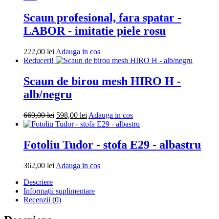
Scaun profesional, fara spatar -
LABOR - imitatie piele rosu
Adauga
222,00
lei
Adauga in cos
in
Reduceri!
cos
Scaun de birou mesh HIRO H -
alb/negru
Prețul
Prețul
Adauga
669,00
lei
598,00
lei
Adauga in cos
inițial
curent
in
a
este:
cos
fost:
598,00 lei.
Fotoliu Tudor - stofa E29 - albastru
669,00 lei.
Adauga
362,00
lei
Adauga in cos
in
Descriere
cos
Informații suplimentare
Recenzii (0)