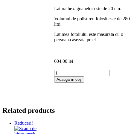
Latura hexagoanelor este de 20 cm.
Volumul de polistiren folosit este de 280
litri.
Latimea fotoliului este masurata cu o
persoana asezata pe el.
604,00
lei
Cantitate
Fotoliu
Adaugă în coș
puf
Mega
Ball
-
imitatie
Related products
piele
-
wenge/bordo
Reduceri!