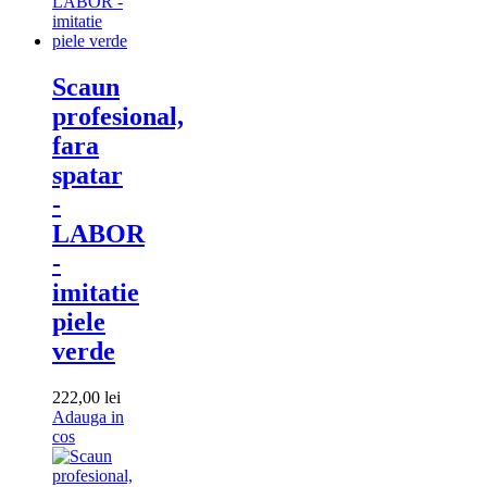
Scaun
profesional,
fara
spatar
-
LABOR
-
imitatie
piele
verde
222,00
lei
Adauga in
Adauga
cos
in
cos