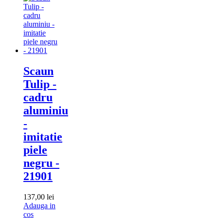
cos
Scaun
Tulip -
cadru
aluminiu
-
imitatie
piele
negru -
21901
137,00
lei
Adauga in
Adauga
cos