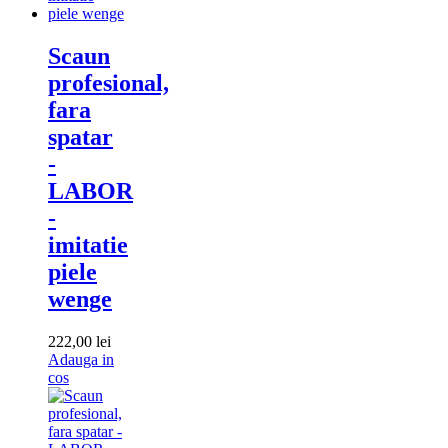
Scaun
profesional,
fara
spatar
-
LABOR
-
imitatie
piele
wenge
222,00
lei
Adauga in
Adauga
cos
in
cos