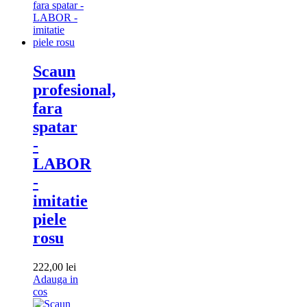
Scaun
profesional,
fara
spatar
-
LABOR
-
imitatie
piele
rosu
222,00
lei
Adauga in
Adauga
cos
in