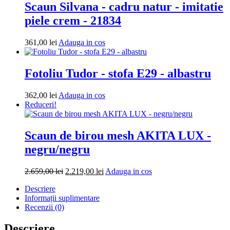
Scaun Silvana - cadru natur - imitatie
piele crem - 21834
Adauga
361,00
lei
Adauga in cos
in
cos
Fotoliu Tudor - stofa E29 - albastru
Adauga
362,00
lei
Adauga in cos
in
Reduceri!
cos
Scaun de birou mesh AKITA LUX -
negru/negru
Prețul
Prețul
Adauga
2.659,00
lei
2.219,00
lei
Adauga in cos
inițial
curent
in
Descriere
a
este:
cos
Informații suplimentare
fost:
2.219,00 lei.
Recenzii (0)
2.659,00 lei.
Descriere