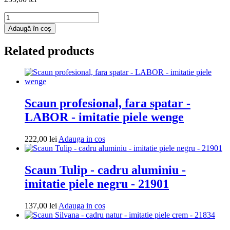
Cantitate
Fotoliu
Adaugă în coș
puf
Mondo
Related products
Ball
-
imitatie
piele
-
coniac/galben
Scaun profesional, fara spatar -
LABOR - imitatie piele wenge
Adauga
222,00
lei
Adauga in cos
in
cos
Scaun Tulip - cadru aluminiu -
imitatie piele negru - 21901
Adauga
137,00
lei
Adauga in cos
in
cos