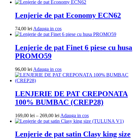
Lenjerie de pat Economy ECN62
Adauga
74,00
lei
Adauga in cos
in
cos
Lenjerie de pat Finet 6 piese cu husa
PROMO59
Adauga
96,00
lei
Adauga in cos
in
cos
LENJERIE DE PAT CREPONATA
100% BUMBAC (CREP28)
Interval
Adauga
169,00
lei
–
269,00
lei
Adauga in cos
de
in
prețuri:
cos
169,00 lei
Lenjerie de pat satin Clasy king size
până