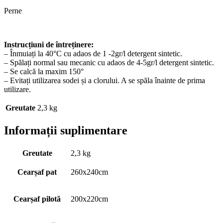
Perne
Instrucțiuni de întreținere:
– Înmuiați la 40°C cu adaos de 1 -2gr/l detergent sintetic.
– Spălați normal sau mecanic cu adaos de 4-5gr/l detergent sintetic.
– Se calcă la maxim 150°
– Evitați utilizarea sodei și a clorului. A se spăla înainte de prima
utilizare.
Greutate
2,3 kg
Informații suplimentare
Greutate
2,3 kg
Cearșaf pat
260x240cm
Cearșaf pilotă
200x220cm