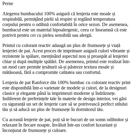
Perne
Alegerea bumbacului 100% asigură că lenjeria este moale și
respirabilă, permițând pielii să respire și reglând temperatura
corpului pentru o odihnă confortabilă în orice sezon. De asemenea,
bumbacul este un material hipoalergenic, ceea ce înseamnă că este
potrivit pentru cei cu pielea sensibilă sau alergii.
Printul cu colorant reactiv adaugă un plus de frumusețe și viață
lenjeriei de pat. Acest proces de imprimare asigură culori vibrante și
rezistente la spălare, menținând aspectul nou și proaspăt al lenjeriei
chiar și după multiple spălări. De asemenea, printul este realizat într-
un mod care permite țesăturii să-și păstreze textura moale și
mătăsoasă, fără a compromite calitatea sau confortul.
Lenjeria de pat Ranforce din 100% bumbac cu colorant reactiv print
este disponibilă într-o varietate de modele și culori, de la designuri
clasice și elegante până la imprimeuri moderne și îndrăznețe.
Indiferent de preferințele tale în materie de design interior, vei găsi
cu siguranță un set de lenjerie care să se potrivească perfect stilului
tău și să aducă un plus de frumusețe în dormitorul tău.
Cu această lenjerie de pat, poți să te bucuri de un somn odihnitor și
relaxant în fiecare noapte, învăluit într-un confort luxuriant și
înconjurat de frumusețe și culoare.