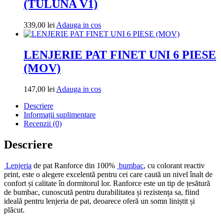
(TULUNA V1)
la
269,00 lei
Adauga
339,00
lei
Adauga in cos
in
cos
LENJERIE PAT FINET UNI 6 PIESE
(MOV)
Adauga
147,00
lei
Adauga in cos
in
Descriere
cos
Informații suplimentare
Recenzii (0)
Descriere
Lenjeria
de pat Ranforce din 100%
bumbac
, cu colorant reactiv
print, este o alegere excelentă pentru cei care caută un nivel înalt de
confort și calitate în dormitorul lor. Ranforce este un tip de țesătură
de bumbac, cunoscută pentru durabilitatea și rezistența sa, fiind
ideală pentru lenjeria de pat, deoarece oferă un somn liniștit și
plăcut.