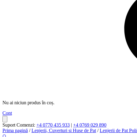
Nu ai niciun produs în coș.
Cont
Suport Comenzi:
+4 0770 435 933
|
+4 0769 029 890
Prima pagină
/
Lenjerii, Cuverturi si Huse de Pat
/
Lenjerii de Pat Pol
🔍