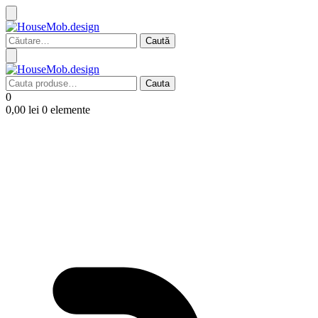
Caută
după:
Cauta
Cauta
după:
0
0,00
lei
0 elemente