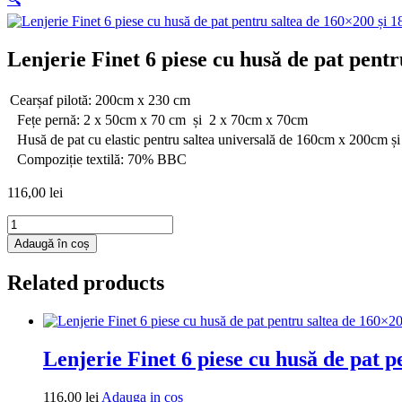
Lenjerie Finet 6 piese cu husă de pat pent
Cearșaf pilotă: 200cm x 230 cm
Fețe pernă: 2 x 50cm x 70 cm și 2 x 70cm x 70cm
Husă de pat cu elastic pentru saltea universală de 160cm x 200cm 
Compoziție textilă: 70% BBC
116,00
lei
Cantitate
Lenjerie
Adaugă în coș
Finet
6
Related products
piese
cu
husă
de
pat
Lenjerie Finet 6 piese cu husă de pat 
pentru
saltea
Adauga
116,00
lei
Adauga in cos
de