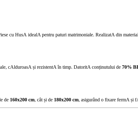
iese cu HusA idealA pentru paturi matrimoniale. RealizatA din material p
ale, cAlduroasA și rezistentA în timp. DatoritA conținutului de
70% B
ele de
160x200 cm
, cât și de
180x200 cm
, asigurând o fixare fermA și 