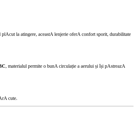
lAcut la atingere, aceastA lenjerie oferA confort sporit, durabilitate
BC
, materialul permite o bunA circulație a aerului și își pAstreazA
fArA cute.