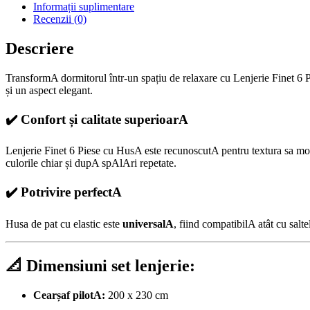
Informații suplimentare
Recenzii (0)
Descriere
TransformA dormitorul într-un spațiu de relaxare cu Lenjerie Finet 6 P
și un aspect elegant.
✔️ Confort și calitate superioarA
Lenjerie Finet 6 Piese cu HusA este recunoscutA pentru textura sa mo
culorile chiar și dupA spAlAri repetate.
✔️ Potrivire perfectA
Husa de pat cu elastic este
universalA
, fiind compatibilA atât cu salt
📐 Dimensiuni set lenjerie:
Cearșaf pilotA:
200 x 230 cm