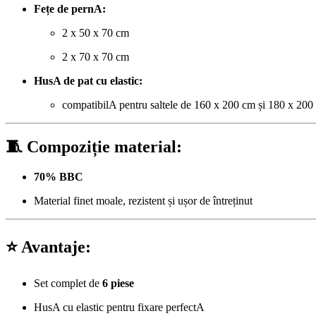
Fețe de pernA:
2 x 50 x 70 cm
2 x 70 x 70 cm
HusA de pat cu elastic:
compatibilA pentru saltele de 160 x 200 cm și 180 x 200
🧵 Compoziție material:
70% BBC
Material finet moale, rezistent și ușor de întreținut
⭐ Avantaje:
Set complet de
6 piese
HusA cu elastic pentru fixare perfectA