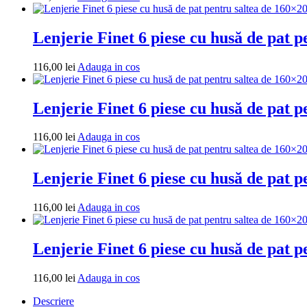
in
160×200
cos
și
Lenjerie Finet 6 piese cu husă de pat 
180×200
nr
86
Adauga
116,00
lei
Adauga in cos
in
cos
Lenjerie Finet 6 piese cu husă de pat 
Adauga
116,00
lei
Adauga in cos
in
cos
Lenjerie Finet 6 piese cu husă de pat 
Adauga
116,00
lei
Adauga in cos
in
cos
Lenjerie Finet 6 piese cu husă de pat 
Adauga
116,00
lei
Adauga in cos
in
Descriere
cos