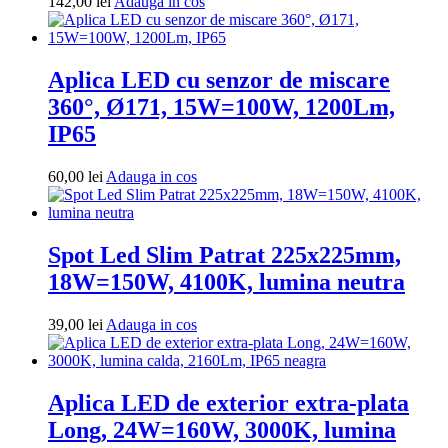
Adauga
142,00
lei
Adauga in cos
in
cos
Aplica LED cu senzor de miscare
360°, Ø171, 15W=100W, 1200Lm,
IP65
Adauga
60,00
lei
Adauga in cos
in
cos
Spot Led Slim Patrat 225x225mm,
18W=150W, 4100K, lumina neutra
Adauga
39,00
lei
Adauga in cos
in
cos
Aplica LED de exterior extra-plata
Long, 24W=160W, 3000K, lumina