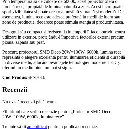
Prin temperatura sa de culoare de 6000k, acest proiector oferă o
lumină rece, apropiată de lumina naturală a zilei. Acest lucru poate
spori vizibilitatea și poate crea o atmosferă vibrantă și modernă. De
asemenea, lumina rece este adesea preferată în medii de lucru sau
zone de producție, deoarece poate stimula atenția și productivitatea.
Designul său compact și rezistent la intemperii îl face potrivit pentru
utilizare în exterior, protejându-l împotriva factorilor externi precum
ploaia, zăpada sau praf.
Pe scurt, proiectorul SMD Deco 20W=100W, 6000k, lumina rece
reprezintă o alegere excelentă pentru iluminarea eficientă și durabilă
în diverse medii, aducând avantajele tehnologiei moderne LED și
oferind un mediu bine luminat și sigur.
Cod Produs:
SPN7616
Recenzii
Nu există recenzii până acum.
Fii primul care scrii o recenzie pentru „Proiector SMD Deco
20W=100W, 6000k, lumina rece”
Trebuie să fii
autentificat
pentru a publica o recenzie.