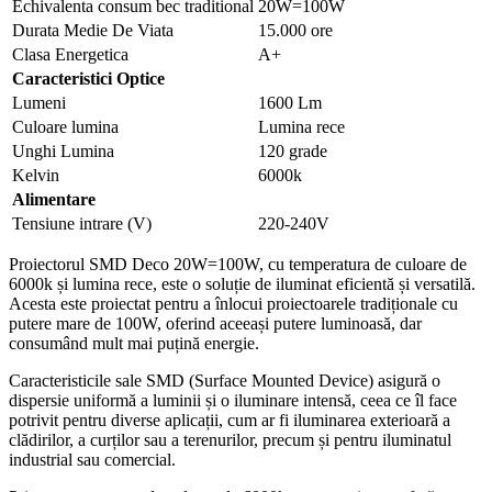
Echivalenta consum bec traditional
20W=100W
Durata Medie De Viata
15.000 ore
Clasa Energetica
A+
Caracteristici Optice
Lumeni
1600 Lm
Culoare lumina
Lumina rece
Unghi Lumina
120 grade
Kelvin
6000k
Alimentare
Tensiune intrare (V)
220-240V
Proiectorul SMD Deco 20W=100W, cu temperatura de culoare de
6000k și lumina rece, este o soluție de iluminat eficientă și versatilă.
Acesta este proiectat pentru a înlocui proiectoarele tradiționale cu
putere mare de 100W, oferind aceeași putere luminoasă, dar
consumând mult mai puțină energie.
Caracteristicile sale SMD (Surface Mounted Device) asigură o
dispersie uniformă a luminii și o iluminare intensă, ceea ce îl face
potrivit pentru diverse aplicații, cum ar fi iluminarea exterioară a
clădirilor, a curților sau a terenurilor, precum și pentru iluminatul
industrial sau comercial.