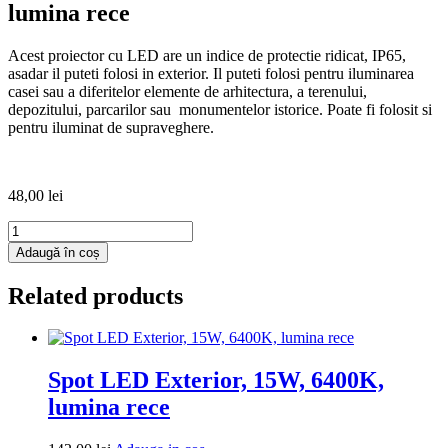
lumina rece
Acest proiector cu LED are un indice de protectie ridicat, IP65,
asadar il puteti folosi in exterior. Il puteti folosi pentru iluminarea
casei sau a diferitelor elemente de arhitectura, a terenului,
depozitului, parcarilor sau monumentelor istorice. Poate fi folosit si
pentru iluminat de supraveghere.
48,00
lei
Cantitate
Proiector
Adaugă în coș
SMD
Deco
Related products
20W=100W,
6000k,
lumina
rece
Spot LED Exterior, 15W, 6400K,
lumina rece