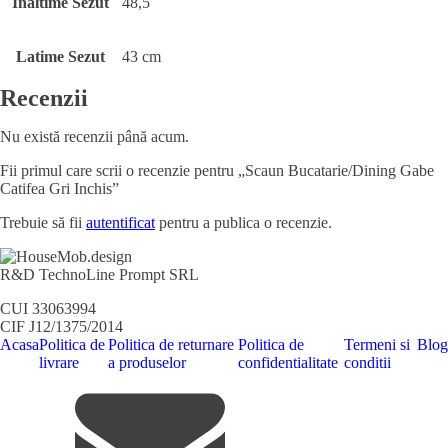
Inaltime Sezut
48,5
Latime Sezut
43 cm
Recenzii
Nu există recenzii până acum.
Fii primul care scrii o recenzie pentru „Scaun Bucatarie/Dining Gabe
Catifea Gri Inchis”
Trebuie să fii
autentificat
pentru a publica o recenzie.
R&D TechnoLine Prompt SRL
CUI 33063994
CIF J12/1375/2014
Acasa
Politica de
Politica de returnare
Politica de
Termeni si
Blog
livrare
a produselor
confidentialitate
conditii