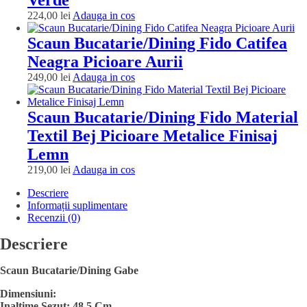
Adauga
224,00
lei
Adauga in cos
in
cos
Scaun Bucatarie/Dining Fido Catifea
Neagra Picioare Aurii
Adauga
249,00
lei
Adauga in cos
in
cos
Scaun Bucatarie/Dining Fido Material
Textil Bej Picioare Metalice Finisaj
Lemn
Adauga
219,00
lei
Adauga in cos
in
Descriere
cos
Informații suplimentare
Recenzii (0)
Descriere
Scaun Bucatarie/Dining Gabe
Dimensiuni:
Inaltime Sezut: 48.5 Cm