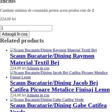
Inchis
Cantitate minima de comandat pentru acest produs este de
2
224,00
lei
Cantitate
Scaun
Adaugă în coș
Bucatarie/Dining
Related products
Gabe
Catifea
Gri
Inchis
Scaun Bucatarie/Dining Raymon
Material Textil Bej
Adauga
224,00
lei
Adauga in cos
in
cos
Scaun Bucatarie/Dining Jacob Bej
Catifea Picoare Metalice Finisaj Lemn
Adauga
224,00
lei
Adauga in cos
in
cos
Scaun Bucatarie/Dining Gabe Catifea
Verde