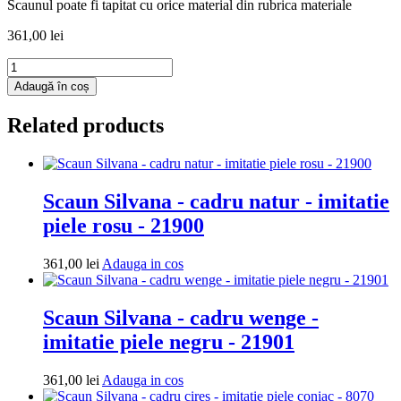
Scaunul poate fi tapitat cu orice material din rubrica materiale
361,00
lei
Cantitate
Scaun
Adaugă în coș
Silvana
-
Related products
cadru
natur
-
imitatie
piele
Scaun Silvana - cadru natur - imitatie
coniac
piele rosu - 21900
-
8070
Adauga
361,00
lei
Adauga in cos
in
cos
Scaun Silvana - cadru wenge -
imitatie piele negru - 21901
Adauga
361,00
lei
Adauga in cos
in