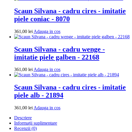
cos
Scaun Silvana - cadru cires - imitatie
piele coniac - 8070
Adauga
361,00
lei
Adauga in cos
in
cos
Scaun Silvana - cadru wenge -
imitatie piele galben - 22168
Adauga
361,00
lei
Adauga in cos
in
cos
Scaun Silvana - cadru cires - imitatie
piele alb - 21894
Adauga
361,00
lei
Adauga in cos
in
Descriere
cos
Informații suplimentare
Recenzii (0)