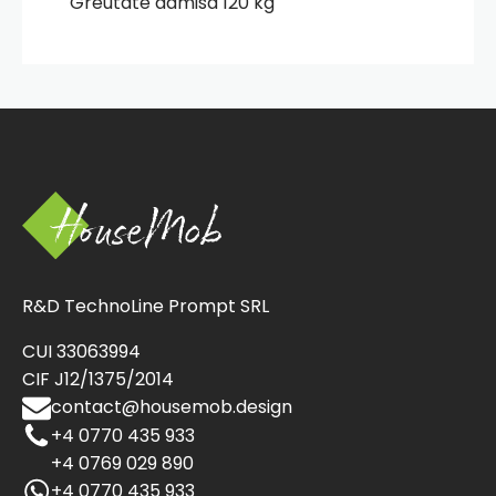
Greutate admisa
120 kg
R&D TechnoLine Prompt SRL
CUI 33063994
CIF J12/1375/2014
contact@housemob.design
+4 0770 435 933
+4 0769 029 890
+4 0770 435 933