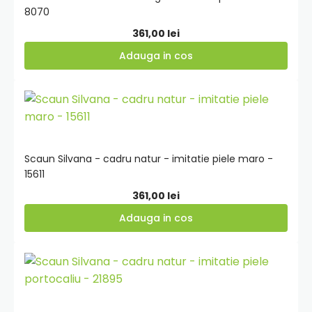
8070
361,00
lei
Adauga in cos
Adauga
in
cos
Scaun Silvana - cadru natur - imitatie piele maro -
15611
361,00
lei
Adauga in cos
Adauga
in
cos