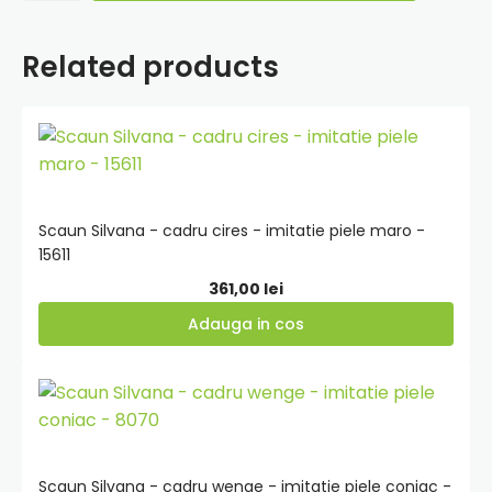
Silvana
-
cadru
Related products
wenge
-
imitatie
Adauga
piele
verde
in
-
cos
21899
Scaun Silvana - cadru cires - imitatie piele maro -
15611
361,00
lei
Adauga in cos
Adauga
in
cos
Scaun Silvana - cadru wenge - imitatie piele coniac -