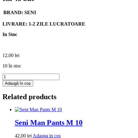
BRAND:
SENI
LIVRARE: 1-2 ZILE LUCRATOARE
In Stoc
12,00
lei
10 în stoc
Cantitate
Seni
Adaugă în coș
Care
Servetele
Related products
umede
XXL
20x30
cm
48
Seni Man Pants M 10
buc
Adauga
42,00
lei
Adauga in cos