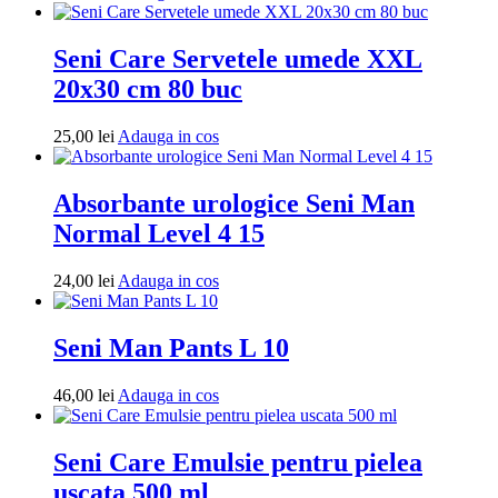
in
cos
Seni Care Servetele umede XXL
20x30 cm 80 buc
Adauga
25,00
lei
Adauga in cos
in
cos
Absorbante urologice Seni Man
Normal Level 4 15
Adauga
24,00
lei
Adauga in cos
in
cos
Seni Man Pants L 10
Adauga
46,00
lei
Adauga in cos
in
cos
Seni Care Emulsie pentru pielea
uscata 500 ml