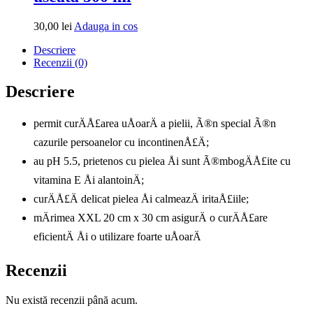
Adauga
30,00
lei
Adauga in cos
in
Descriere
cos
Recenzii (0)
Descriere
permit curÄÅ£area uÅoarÄ a pielii, Ã®n special Ã®n
cazurile persoanelor cu incontinenÅ£Ä;
au pH 5.5, prietenos cu pielea Åi sunt Ã®mbogÄÅ£ite cu
vitamina E Åi alantoinÄ;
curÄÅ£Ä delicat pielea Åi calmeazÄ iritaÅ£iile;
mÄrimea XXL 20 cm x 30 cm asigurÄ o curÄÅ£are
eficientÄ Åi o utilizare foarte uÅoarÄ
Recenzii
Nu există recenzii până acum.