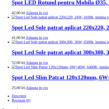
Spot LED Rotund pentru Mobila Ø35, 
Adauga
42,00
lei
Adauga in cos
in
cos
Spot Led Sole patrat aplicat 220x220,
Adauga
41,00
lei
Adauga in cos
in
cos
Spot Led Sole patrat aplicat 300x300, 
Adauga
52,00
lei
Adauga in cos
in
cos
Spot Led Slim Patrat 120x120mm, 6W
Adauga
25,00
lei
Adauga in cos
in
Descriere
cos
Recenzii (0)