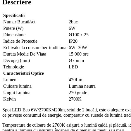
Descriere
Specificatii
Numar Bucati/set
2buc
Putere (W)
6W
Dimensiune
Ø100 x 25
Indice de Protectie
IP20
Echivalenta consum bec traditional
6W=30W
Durata Medie De Viata
15.000 ore
Decupaj (mm)
Ø75mm
Tehnologie
LED
Caracteristici Optice
Lumeni
420Lm
Culoare lumina
Lumina neutra
Unghi Lumina
270 grade
Kelvin
2700K
Spot LED Eco 6W/2700K/420lm, setul de 2 bucăți, este o alegere excele
ce privește consumul de energie, comparativ cu sursele de lumină tradi
Temperatura de culoare de 2700K asigură o lumină caldă și plăcută, id
pentru a ilumina cu ușurință încăperi de dimensiuni medii sau mari.