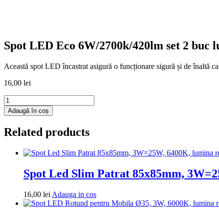
Spot LED Eco 6W/2700k/420lm set 2 buc l
Această spot LED încastrat asigură o funcționare sigură și de înaltă cal
16,00
lei
Cantitate
Spot
Adaugă în coș
LED
Eco
Related products
6W/2700k/420lm
set
2
buc
lumina
Spot Led Slim Patrat 85x85mm, 3W=2
neutra
Adauga
16,00
lei
Adauga in cos
in
cos