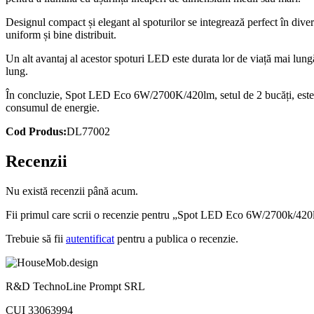
Designul compact și elegant al spoturilor se integrează perfect în diverse
uniform și bine distribuit.
Un alt avantaj al acestor spoturi LED este durata lor de viață mai lung
lung.
În concluzie, Spot LED Eco 6W/2700K/420lm, setul de 2 bucăți, este o so
consumul de energie.
Cod Produs:
DL77002
Recenzii
Nu există recenzii până acum.
Fii primul care scrii o recenzie pentru „Spot LED Eco 6W/2700k/420
Trebuie să fii
autentificat
pentru a publica o recenzie.
R&D TechnoLine Prompt SRL
CUI 33063994