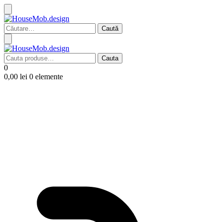
Caută
după:
Cauta
Cauta
după:
0
0,00
lei
0 elemente