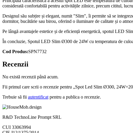
Principala caracteristică a acestui spot LED este temperatura de culo
considerată confortabilă pentru activitățile zilnice, precum cititul, lucr
Designul său subțire și elegant, numit "Slim", îi permite să se integreze
dormitor, bucătărie sau birou, oferind o iluminare de calitate și o atmo
Pe lângă avantajele estetice și de eficiență energetică, spotul LED Slim
În concluzie, Spotul LED Slim Ø300 de 24W cu temperatura de culoare 
Cod Produs:
SPN7732
Recenzii
Nu există recenzii până acum.
Fii primul care scrii o recenzie pentru „Spot Led Slim Ø300, 24W=
Trebuie să fii
autentificat
pentru a publica o recenzie.
R&D TechnoLine Prompt SRL
CUI 33063994
CIF J12/1375/2014