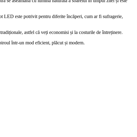
ă se aseamănă cu lumina naturală a soarelui în timpul zilei și este
ot LED este potrivit pentru diferite încăperi, cum ar fi sufragerie,
iționale, astfel că veți economisi și la costurile de întreținere.
roul într-un mod eficient, plăcut și modern.