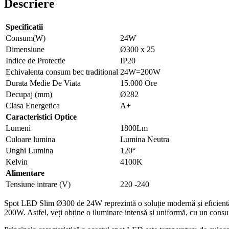
Descriere
Specificatii
Consum(W)
24W
Dimensiune
Ø300 x 25
Indice de Protectie
IP20
Echivalenta consum bec traditional
24W=200W
Durata Medie De Viata
15.000 Ore
Decupaj (mm)
Ø282
Clasa Energetica
A+
Caracteristici Optice
Lumeni
1800Lm
Culoare lumina
Lumina Neutra
Unghi Lumina
120°
Kelvin
4100K
Alimentare
Tensiune intrare (V)
220 -240
Spot LED Slim Ø300 de 24W reprezintă o soluție modernă și eficientă 
200W. Astfel, veți obține o iluminare intensă și uniformă, cu un cons