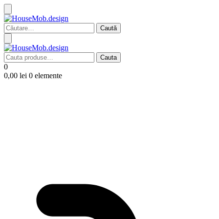
Caută
după:
Cauta
Cauta
după:
0
0,00
lei
0 elemente