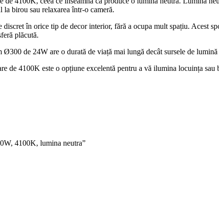
are de 4100K, ceea ce înseamnă că produce o lumină neutră. Lumina neutr
ul la birou sau relaxarea într-o cameră.
 discret în orice tip de decor interior, fără a ocupa mult spațiu. Acest sp
sferă plăcută.
 Ø300 de 24W are o durată de viață mai lungă decât sursele de lumină trad
de 4100K este o opțiune excelentă pentru a vă ilumina locuința sau bi
200W, 4100K, lumina neutra”