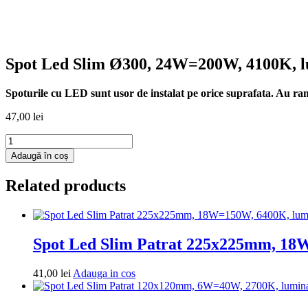
Spot Led Slim Ø300, 24W=200W, 4100K, l
Spoturile cu LED sunt usor de instalat pe orice suprafata. Au rama
47,00
lei
Cantitate
Spot
Adaugă în coș
Led
Slim
Related products
Ø300,
24W=200W,
4100K,
lumina
neutra
Spot Led Slim Patrat 225x225mm, 18
Adauga
41,00
lei
Adauga in cos
in
cos