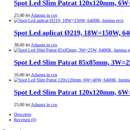
Spot Led Slim Patrat 120x120mm, 6W
Adauga
25,00
lei
Adauga in cos
in
cos
Spot Led aplicat Ø219, 18W=150W, 64
Adauga
38,00
lei
Adauga in cos
in
cos
Spot Led Slim Patrat 85x85mm, 3W=2
Adauga
16,00
lei
Adauga in cos
in
cos
Spot Led Slim Patrat 120x120mm, 6W
Adauga
25,00
lei
Adauga in cos
in
Descriere
cos
Recenzii (0)