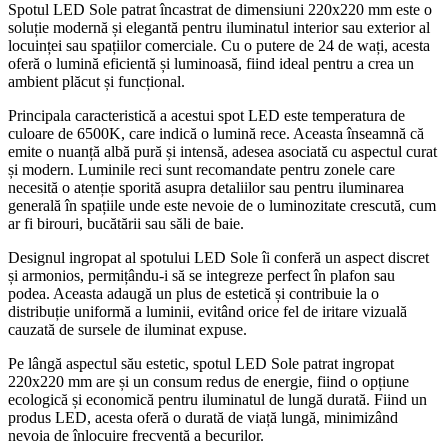
Spotul LED Sole patrat încastrat de dimensiuni 220x220 mm este o
soluție modernă și elegantă pentru iluminatul interior sau exterior al
locuinței sau spațiilor comerciale. Cu o putere de 24 de wați, acesta
oferă o lumină eficientă și luminoasă, fiind ideal pentru a crea un
ambient plăcut și funcțional.
Principala caracteristică a acestui spot LED este temperatura de
culoare de 6500K, care indică o lumină rece. Aceasta înseamnă că
emite o nuanță albă pură și intensă, adesea asociată cu aspectul curat
și modern. Luminile reci sunt recomandate pentru zonele care
necesită o atenție sporită asupra detaliilor sau pentru iluminarea
generală în spațiile unde este nevoie de o luminozitate crescută, cum
ar fi birouri, bucătării sau săli de baie.
Designul ingropat al spotului LED Sole îi conferă un aspect discret
și armonios, permițându-i să se integreze perfect în plafon sau
podea. Aceasta adaugă un plus de estetică și contribuie la o
distribuție uniformă a luminii, evitând orice fel de iritare vizuală
cauzată de sursele de iluminat expuse.
Pe lângă aspectul său estetic, spotul LED Sole patrat ingropat
220x220 mm are și un consum redus de energie, fiind o opțiune
ecologică și economică pentru iluminatul de lungă durată. Fiind un
produs LED, acesta oferă o durată de viață lungă, minimizând
nevoia de înlocuire frecventă a becurilor.