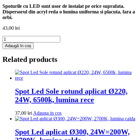
Spoturile cu LED sunt usor de instalat pe orice suprafata.
Dispersorul din acryl reda o lumina uniforma si placuta, fara a
orbi.
43,00
lei
Cantitate
Spot
Adaugă în coș
Led
Sole
Related products
patrat
ingropat
220x220,
24W,
6500K,
lumina
Spot Led Sole rotund aplicat Ø220,
rece
24W, 6500k, lumina rece
Adauga
37,00
lei
Adauga in cos
in
cos
Spot Led aplicat Ø300, 24W=200W,