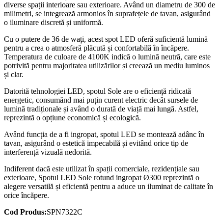
diverse spații interioare sau exterioare. Având un diametru de 300 de
milimetri, se integrează armonios în suprafețele de tavan, asigurând
o iluminare discretă și uniformă.
Cu o putere de 36 de wați, acest spot LED oferă suficientă lumină
pentru a crea o atmosferă plăcută și confortabilă în încăpere.
Temperatura de culoare de 4100K indică o lumină neutră, care este
potrivită pentru majoritatea utilizărilor și creează un mediu luminos
și clar.
Datorită tehnologiei LED, spotul Sole are o eficiență ridicată
energetic, consumând mai puțin curent electric decât sursele de
lumină tradiționale și având o durată de viață mai lungă. Astfel,
reprezintă o opțiune economică și ecologică.
Având funcția de a fi ingropat, spotul LED se montează adânc în
tavan, asigurând o estetică impecabilă și evitând orice tip de
interferență vizuală nedorită.
Indiferent dacă este utilizat în spații comerciale, rezidențiale sau
exterioare, Spotul LED Sole rotund ingropat Ø300 reprezintă o
alegere versatilă și eficientă pentru a aduce un iluminat de calitate în
orice încăpere.
Cod Produs:
SPN7322C