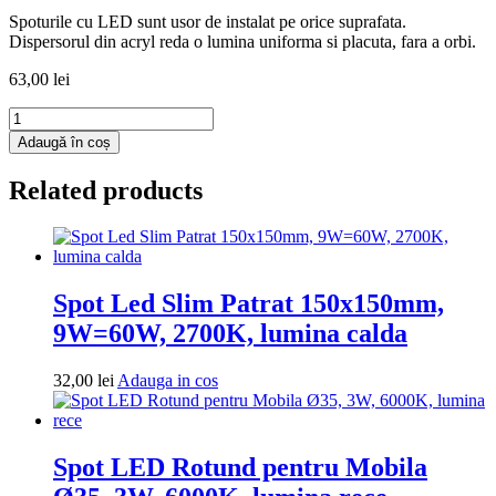
Spoturile cu LED sunt usor de instalat pe orice suprafata.
Dispersorul din acryl reda o lumina uniforma si placuta, fara a orbi.
63,00
lei
Cantitate
Spot
Adaugă în coș
Led
Sole
Related products
rotund
ingropat
Ø300,
36W,
4100K,
lumina
Spot Led Slim Patrat 150x150mm,
neutra
9W=60W, 2700K, lumina calda
Adauga
32,00
lei
Adauga in cos
in
cos
Spot LED Rotund pentru Mobila