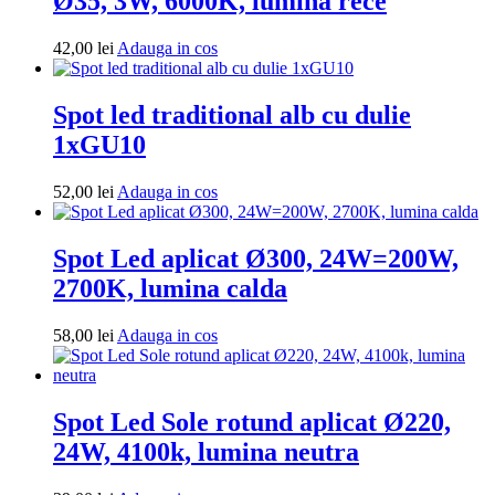
Ø35, 3W, 6000K, lumina rece
Adauga
42,00
lei
Adauga in cos
in
cos
Spot led traditional alb cu dulie
1xGU10
Adauga
52,00
lei
Adauga in cos
in
cos
Spot Led aplicat Ø300, 24W=200W,
2700K, lumina calda
Adauga
58,00
lei
Adauga in cos
in
cos
Spot Led Sole rotund aplicat Ø220,
24W, 4100k, lumina neutra