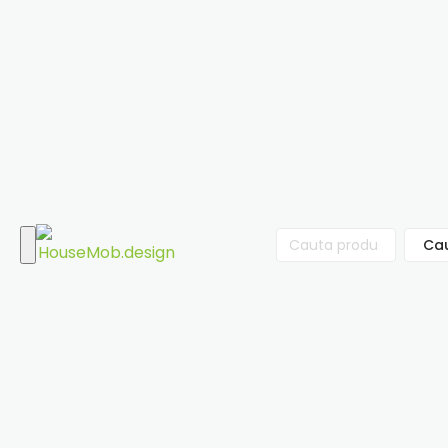
Ca
Cauta
după: