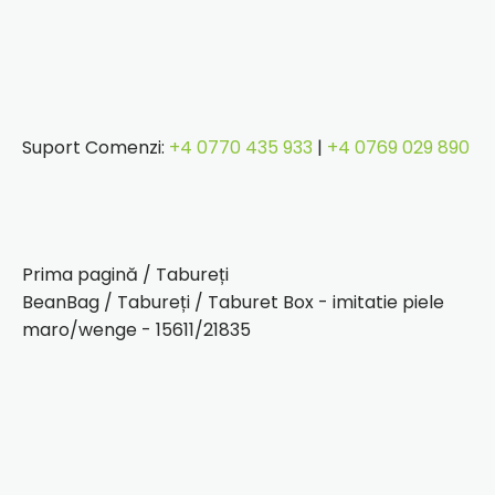
Suport Comenzi:
+4 0770 435 933
|
+4 0769 029 890
Prima pagină
/
Tabureți
BeanBag
/
Tabureți
/ Taburet Box - imitatie piele
maro/wenge - 15611/21835