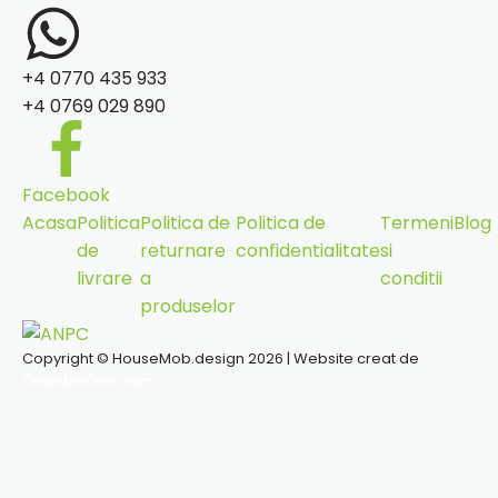
+4 0770 435 933
+4 0769 029 890
Facebook
Acasa
Politica
Politica de
Politica de
Termeni
Blog
de
returnare
confidentialitate
si
livrare
a
conditii
produselor
Copyright © HouseMob.design 2026 | Website creat de
CodeMeOne.com