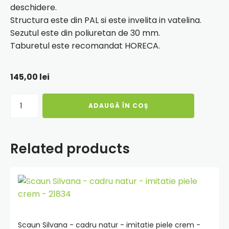
deschidere.
Structura este din PAL si este invelita in vatelina.
Sezutul este din poliuretan de 30 mm.
Taburetul este recomandat HORECA.
145,00
lei
Cantitate
ADAUGĂ ÎN COȘ
Taburet
Box
-
imitatie
Related products
piele
maro/wenge
-
Adauga
15611/21835
in
cos
Scaun Silvana - cadru natur - imitatie piele crem -