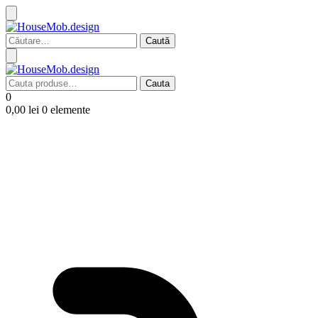
Caută
după:
Cauta
Cauta
după:
0
0,00
lei
0 elemente