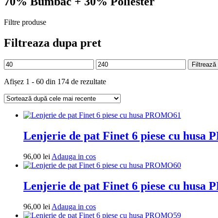
70% Bumbac + 30% Poliester
Filtre produse
Filtreaza dupa pret
Preț
Preț
Filtrează
minim
maxim
Sortat
Afișez 1 - 60 din 174 de rezultate
după
cele
mai
recente
Lenjerie de pat Finet 6 piese cu hus
Adauga
96,00
lei
Adauga in cos
in
cos
Lenjerie de pat Finet 6 piese cu hus
Adauga
96,00
lei
Adauga in cos
in