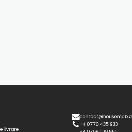
contact@housemob.d
+4 0770 435 933
de livrare
+4 0769 029 890