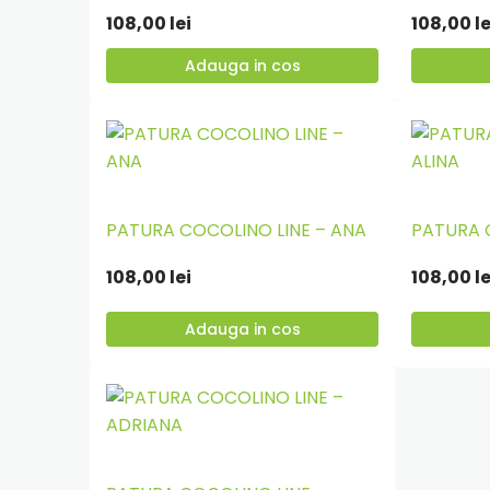
in
in
108,00
lei
108,00
le
cos
cos
Adauga in cos
PATURA COCOLINO LINE – ANA
PATURA C
Adauga
Adauga
in
in
108,00
lei
108,00
le
cos
cos
Adauga in cos