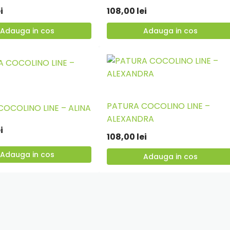
in
i
108,00
lei
cos
Adauga in cos
Adauga in cos
PATURA COCOLINO LINE –
OCOLINO LINE – ALINA
Adauga
ALEXANDRA
in
i
108,00
lei
cos
Adauga in cos
Adauga in cos