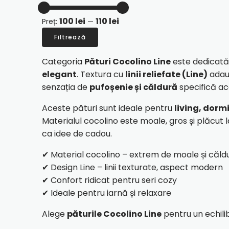
100 lei
110 lei
Preț:
—
Filtrează
Preț
Preț
Categoria
Pături Cocolino Line
este dedicată 
minim
maxim
elegant
. Textura cu
linii reliefate (Line)
adaug
senzația de
pufoșenie și căldură
specifică ac
Aceste pături sunt ideale pentru
living, dor
Materialul cocolino este moale, gros și plăcut la 
ca idee de cadou.
✔ Material cocolino – extrem de moale și căld
✔ Design Line – linii texturate, aspect modern
✔ Confort ridicat pentru seri cozy
✔ Ideale pentru iarnă și relaxare
Alege
păturile Cocolino Line
pentru un echilibr