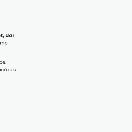
t, dar
timp
ce.
nică sau