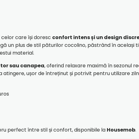
celor care își doresc
confort intens și un design discre
ă un plus de stil păturilor cocolino, păstrând în același 
estui material.
mitor sau canapea
, oferind relaxare maximă în sezonul re
atingere, ușor de întreținut și potrivit pentru utilizare zil
uros
u perfect între stil și confort, disponibile la
Housemob
.