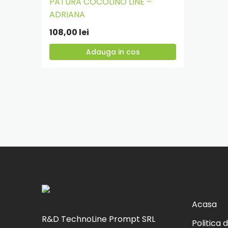
PATURA COCOLINO LINE –
Adauga
ADRIANA
in
108,00
lei
cos
Adauga in cos
Acasa
R&D TechnoLine Prompt SRL
Politica 