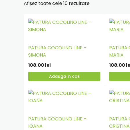
Sortat
Afișez toate cele 10 rezultate
după
cele
mai
recente
PATURA COCOLINO LINE –
PATURA 
Adauga
Adauga
SIMONA
MARIA
in
in
108,00
lei
108,00
le
cos
cos
Adauga in cos
PATURA COCOLINO LINE –
PATURA 
Adauga
Adauga
IOANA
CRISTINA