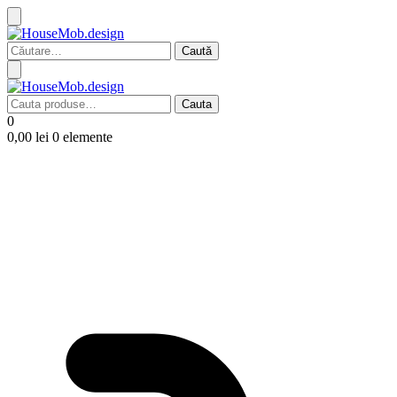
Caută
după:
Cauta
Cauta
după:
0
0,00
lei
0 elemente