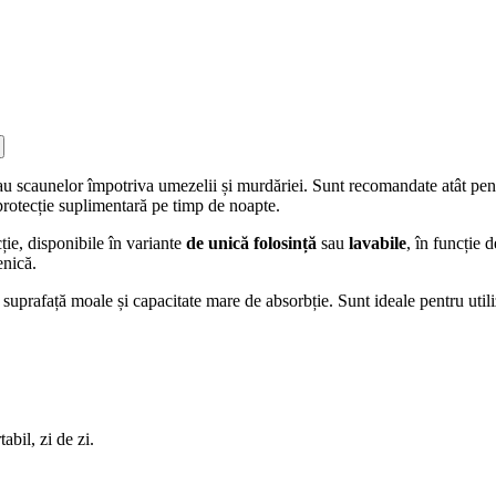
sau scaunelor împotriva umezelii și murdăriei. Sunt recomandate atât pentru
 protecție suplimentară pe timp de noapte.
ție, disponibile în variante
de unică folosință
sau
lavabile
, în funcție 
enică.
u suprafață moale și capacitate mare de absorbție. Sunt ideale pentru uti
abil, zi de zi.