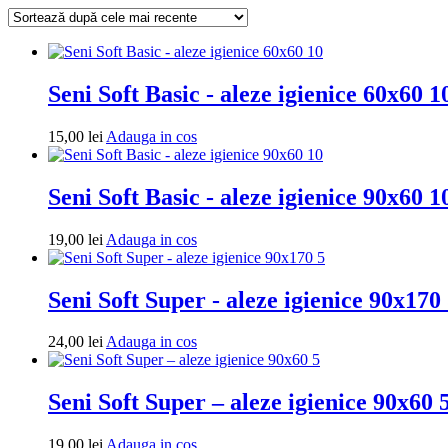
cele
mai
recente
Seni Soft Basic - aleze igienice 60x60 1
Adauga
15,00
lei
Adauga in cos
in
cos
Seni Soft Basic - aleze igienice 90x60 1
Adauga
19,00
lei
Adauga in cos
in
cos
Seni Soft Super - aleze igienice 90x170
Adauga
24,00
lei
Adauga in cos
in
cos
Seni Soft Super – aleze igienice 90x60 
Adauga
19,00
lei
Adauga in cos