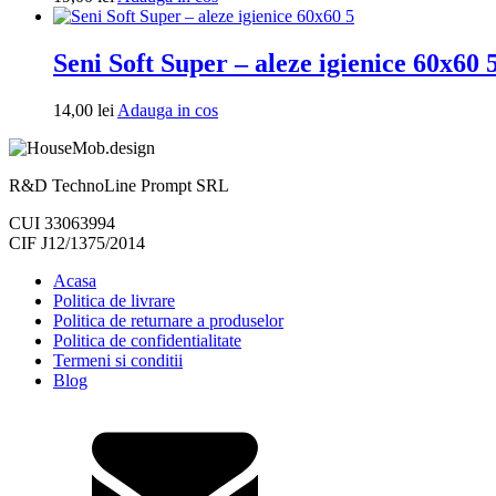
in
cos
Seni Soft Super – aleze igienice 60x60 
Adauga
14,00
lei
Adauga in cos
in
cos
R&D TechnoLine Prompt SRL
CUI 33063994
CIF J12/1375/2014
Acasa
Politica de livrare
Politica de returnare a produselor
Politica de confidentialitate
Termeni si conditii
Blog