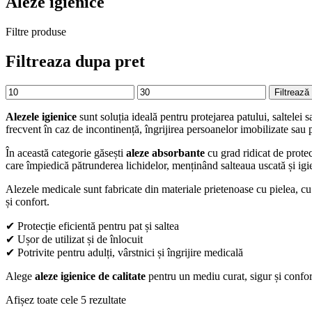
Aleze igienice
Filtre produse
Filtreaza dupa pret
Preț
Preț
Filtrează
minim
maxim
Alezele igienice
sunt soluția ideală pentru protejarea patului, saltelei 
frecvent în caz de incontinență, îngrijirea persoanelor imobilizate sau
În această categorie găsești
aleze absorbante
cu grad ridicat de protec
care împiedică pătrunderea lichidelor, menținând salteaua uscată și igi
Alezele medicale sunt fabricate din materiale prietenoase cu pielea, c
și confort.
✔ Protecție eficientă pentru pat și saltea
✔ Ușor de utilizat și de înlocuit
✔ Potrivite pentru adulți, vârstnici și îngrijire medicală
Alege
aleze igienice de calitate
pentru un mediu curat, sigur și confort
Sortat
Afișez toate cele 5 rezultate
după