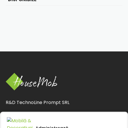
R&D TechnoLine Prompt SRL
CUI 33063994
CIF J12/1375/2014