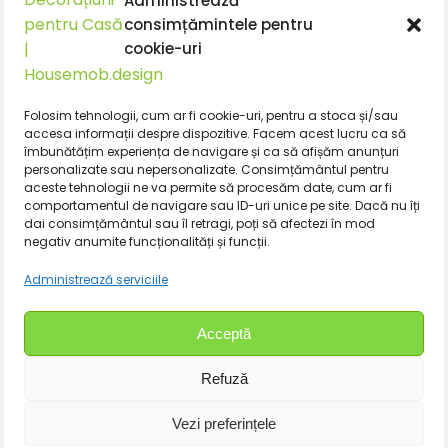
Administrează
contact@housemob.design
consimțămintele pentru
+4 0770 435 933
cookie-uri
+4 0769 029 890
+4 0770 435 933
+4 0769 029 890
Folosim tehnologii, cum ar fi cookie-uri, pentru a stoca și/sau
Facebook
accesa informații despre dispozitive. Facem acest lucru ca să
îmbunătățim experiența de navigare și ca să afișăm anunțuri
Acasa
personalizate sau nepersonalizate. Consimțământul pentru
aceste tehnologii ne va permite să procesăm date, cum ar fi
Politica de livrare
comportamentul de navigare sau ID-uri unice pe site. Dacă nu îți
dai consimțământul sau îl retragi, poți să afectezi în mod
Politica de returnare a produselor
negativ anumite funcționalități și funcții.
Politica de confidentialitate
Administrează serviciile
Termeni si conditii
Acceptă
Blog
Refuză
Vezi preferințele