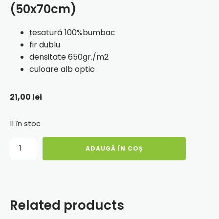
(50x70cm)
țesatură 100%bumbac
fir dublu
densitate 650gr./m2
culoare alb optic
21,00
lei
11 în stoc
Cantitate
ADAUGĂ ÎN COȘ
Covoras
baie
greek
border
(50x70cm)
Related products