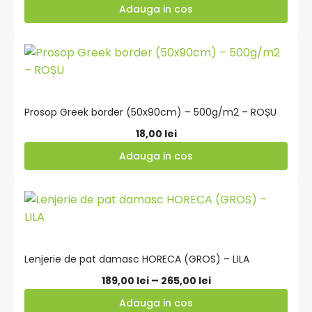
inițial
curent
Adauga in cos
a
este:
fost:
450,00 lei.
Adauga
470,00 lei.
in
cos
Prosop Greek border (50x90cm) – 500g/m2 – ROȘU
18,00
lei
Adauga in cos
Adauga
in
cos
Lenjerie de pat damasc HORECA (GROS) – LILA
Interval
–
189,00
lei
265,00
lei
de
Adauga in cos