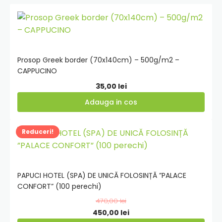
Adauga
in
cos
Prosop Greek border (70x140cm) – 500g/m2 –
CAPPUCINO
35,00
lei
Adauga in cos
Adauga
Reduceri!
in
cos
PAPUCI HOTEL (SPA) DE UNICĂ FOLOSINȚĂ ”PALACE
CONFORT” (100 perechi)
470,00
lei
Prețul
Prețul
450,00
lei