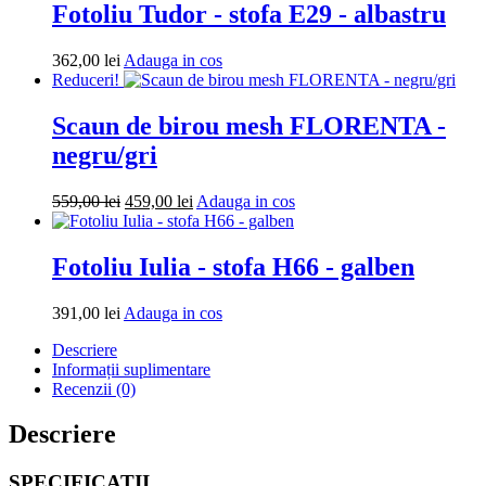
Fotoliu Tudor - stofa E29 - albastru
Adauga
362,00
lei
Adauga in cos
in
Reduceri!
cos
Scaun de birou mesh FLORENTA -
negru/gri
Prețul
Prețul
Adauga
559,00
lei
459,00
lei
Adauga in cos
inițial
curent
in
a
este:
cos
fost:
459,00 lei.
Fotoliu Iulia - stofa H66 - galben
559,00 lei.
Adauga
391,00
lei
Adauga in cos
in
Descriere
cos
Informații suplimentare
Recenzii (0)
Descriere
SPECIFICATII