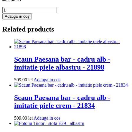
Cantitate
Fotoliu
Adaugă în coș
puf
Extra
Related products
Ball
-
imitatie
piele
-
maro/negru
Scaun Paesana bar - cadru alb -
imitatie piele albastru - 21898
Adauga
509,00
lei
Adauga in cos
in
cos
Scaun Paesana bar - cadru alb -
imitatie piele crem - 21834
Adauga
509,00
lei
Adauga in cos
in
cos