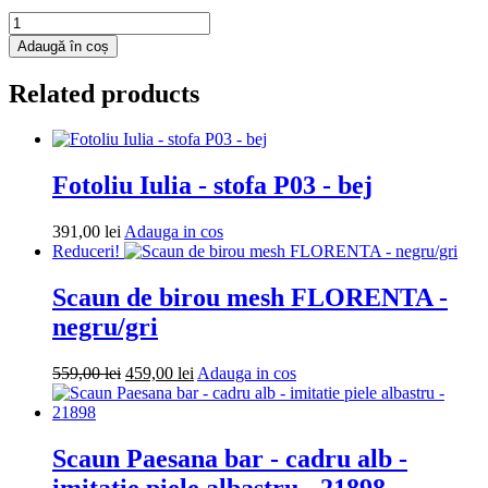
Cantitate
Fotoliu
Adaugă în coș
puf
Mega
Related products
Ball
-
imitatie
piele
-
Fotoliu Iulia - stofa P03 - bej
albastru/galben
Adauga
391,00
lei
Adauga in cos
in
Reduceri!
cos
Scaun de birou mesh FLORENTA -
negru/gri
Prețul
Prețul
Adauga
559,00
lei
459,00
lei
Adauga in cos
inițial
curent
in
a
este:
cos
fost:
459,00 lei.
559,00 lei.
Scaun Paesana bar - cadru alb -
imitatie piele albastru - 21898