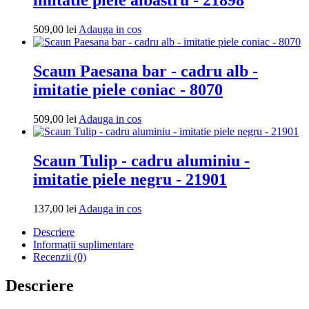
Adauga
509,00
lei
Adauga in cos
in
cos
Scaun Paesana bar - cadru alb -
imitatie piele coniac - 8070
Adauga
509,00
lei
Adauga in cos
in
cos
Scaun Tulip - cadru aluminiu -
imitatie piele negru - 21901
Adauga
137,00
lei
Adauga in cos
in
Descriere
cos
Informații suplimentare
Recenzii (0)
Descriere