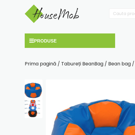
Cauta
după:
Prima pagină
/
Tabureți BeanBag
/
Bean bag
/