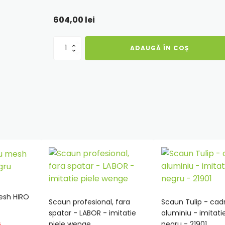
604,00
lei
Cantitate
ADAUGĂ ÎN COȘ
Fotoliu
puf
Mega
Ball
-
imitatie
piele
-
albastru/portocaliu
esh HIRO
Scaun profesional, fara
Scaun Tulip - cad
Adauga
Adauga
spatar - LABOR - imitatie
aluminiu - imitatie
in
in
piele wenge
negru - 21901
i