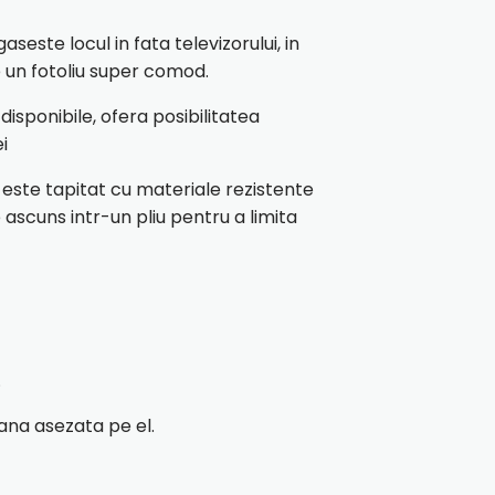
gaseste locul in fata televizorului, in
 un fotoliu super comod.
isponibile, ofera posibilitatea
ei
i este tapitat cu materiale rezistente
e ascuns intr-un pliu pentru a limita
.
ana asezata pe el.