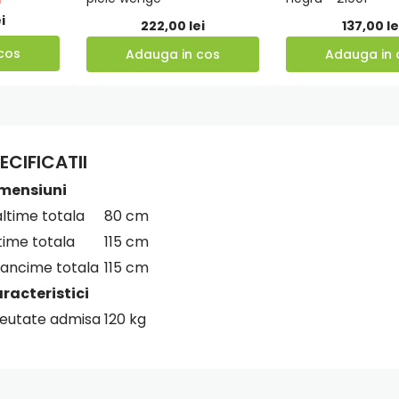
Prețul
cos
cos
i
222,00
lei
137,00
le
curent
cos
Adauga in cos
Adauga in 
este:
598,00 lei.
ei.
ECIFICATII
mensiuni
altime totala
80 cm
time totala
115 cm
ancime totala
115 cm
racteristici
eutate admisa
120 kg