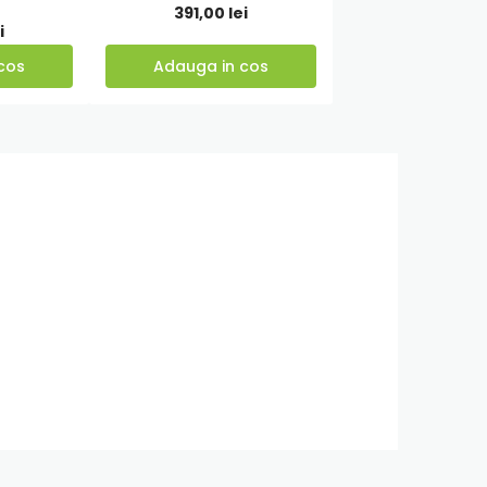
391,00
lei
cos
i
cos
Adauga in cos