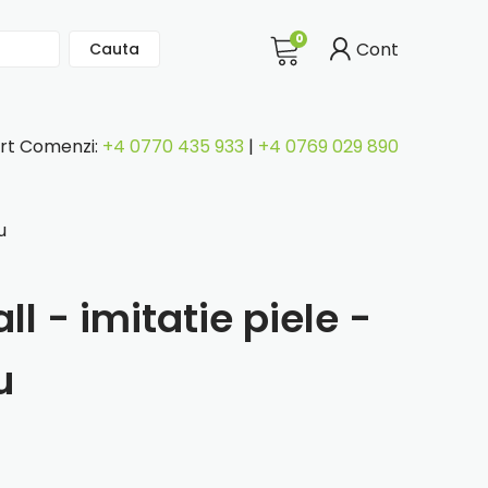
0
Cont
Cauta
rt Comenzi:
+4 0770 435 933
|
+4 0769 029 890
u
l - imitatie piele -
u