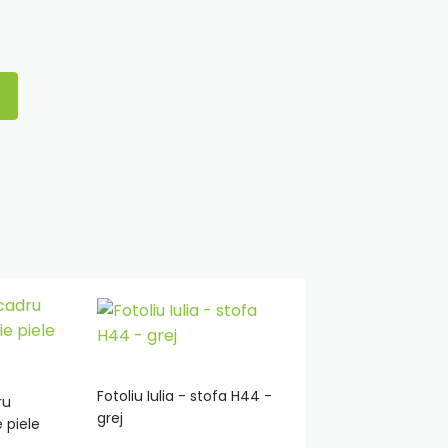
Fotoliu Iulia - stofa H44 -
ru
grej
Adauga
 piele
in