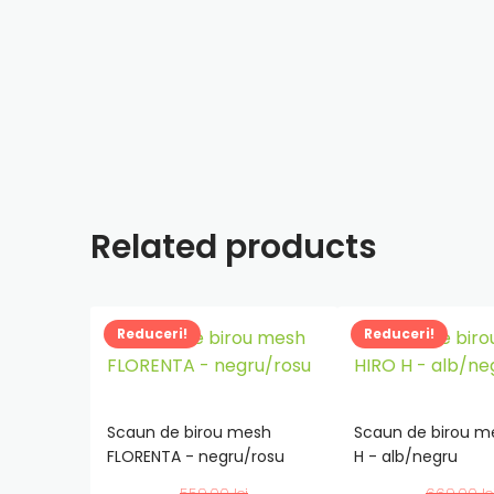
Related products
Reduceri!
Reduceri!
Scaun de birou mesh
Scaun de birou m
FLORENTA - negru/rosu
H - alb/negru
Adauga
Adauga
in
in
559,00
lei
669,00
le