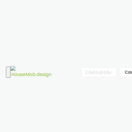
Ca
Cauta
după: