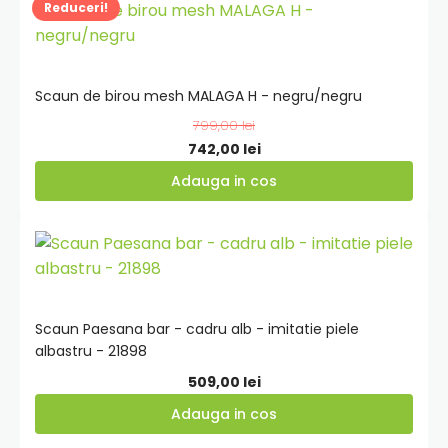
Adauga
Reduceri!
2.659,00 lei.
in
cos
Scaun de birou mesh MALAGA H - negru/negru
799,00
lei
Prețul
Prețul
742,00
lei
inițial
curent
Adauga in cos
a
este:
fost:
742,00 lei.
Adauga
799,00 lei.
in
cos
Scaun Paesana bar - cadru alb - imitatie piele
albastru - 21898
509,00
lei
Adauga in cos