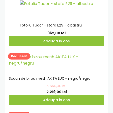
Adauga
in
cos
Fotoliu Tudor - stofa E29 - albastru
362,00
lei
Adauga in cos
Adauga
Reduceri!
in
cos
Scaun de birou mesh AKITA LUX - negru/negru
2.659,00
lei
Prețul
Prețul
2.219,00
lei
inițial
curent
Adauga in cos
a
este:
fost:
2.219,00 lei.