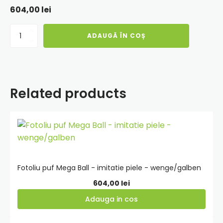
604,00
lei
Cantitate
ADAUGĂ ÎN COȘ
Fotoliu
puf
Mega
Ball
-
Related products
imitatie
piele
-
albastru/roz
Adauga
in
cos
Fotoliu puf Mega Ball - imitatie piele - wenge/galben
604,00
lei
Adauga in cos