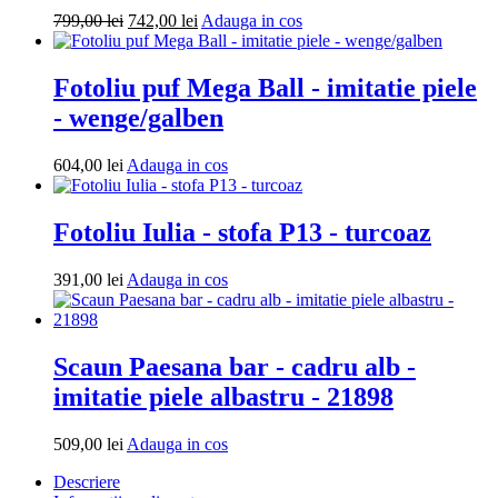
Prețul
Prețul
Adauga
799,00
lei
742,00
lei
Adauga in cos
inițial
curent
in
a
este:
cos
fost:
742,00 lei.
Fotoliu puf Mega Ball - imitatie piele
799,00 lei.
- wenge/galben
Adauga
604,00
lei
Adauga in cos
in
cos
Fotoliu Iulia - stofa P13 - turcoaz
Adauga
391,00
lei
Adauga in cos
in
cos
Scaun Paesana bar - cadru alb -
imitatie piele albastru - 21898
Adauga
509,00
lei
Adauga in cos
in
Descriere
cos