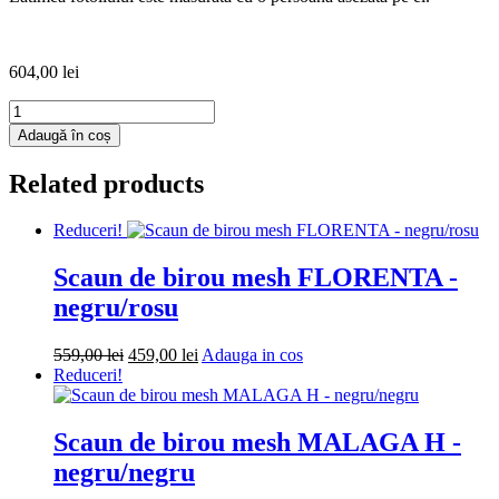
604,00
lei
Cantitate
Fotoliu
Adaugă în coș
puf
Mega
Related products
Ball
-
imitatie
Reduceri!
piele
-
Scaun de birou mesh FLORENTA -
bordo/albastru
negru/rosu
Prețul
Prețul
Adauga
559,00
lei
459,00
lei
Adauga in cos
inițial
curent
in
Reduceri!
a
este:
cos
fost:
459,00 lei.
559,00 lei.
Scaun de birou mesh MALAGA H -
negru/negru