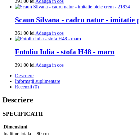
Adauga
391,00
lei
Adauga in cos
in
cos
Scaun Silvana - cadru natur - imitatie 
Adauga
361,00
lei
Adauga in cos
in
cos
Fotoliu Iulia - stofa H48 - maro
Adauga
391,00
lei
Adauga in cos
in
Descriere
cos
Informații suplimentare
Recenzii (0)
Descriere
SPECIFICATII
Dimensiuni
Inaltime totala
80 cm