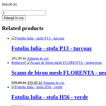
604,00
lei
Cantitate
Fotoliu
Adaugă în coș
puf
Mega
Related products
Ball
-
imitatie
piele
-
Fotoliu Iulia - stofa P13 - turcoaz
galben/negru
Adauga
391,00
lei
Adauga in cos
in
Reduceri!
cos
Scaun de birou mesh FLORENTA - neg
Prețul
Prețul
Adauga
559,00
lei
459,00
lei
Adauga in cos
inițial
curent
in
a
este:
cos
fost:
459,00 lei.
Fotoliu Iulia - stofa H56 - verde
559,00 lei.