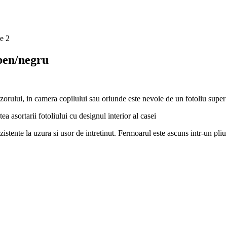
lben/negru
evizorului, in camera copilului sau oriunde este nevoie de un fotoliu supe
ea asortarii fotoliului cu designul interior al casei
ezistente la uzura si usor de intretinut. Fermoarul este ascuns intr-un pliu