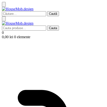
Caută
după:
Cauta
Cauta
după:
0
0,00
lei
0 elemente