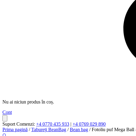
Nu ai niciun produs în coș.
Cont
Suport Comenzi:
+4 0770 435 933
|
+4 0769 029 890
Prima pagină
/
Tabureți BeanBag
/
Bean bag
/ Fotoliu puf Mega Ball -
🔍