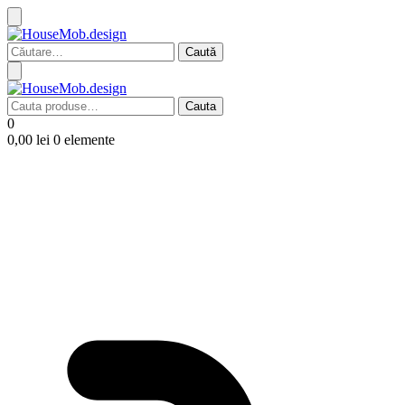
Caută
după:
Cauta
Cauta
după:
0
0,00
lei
0 elemente