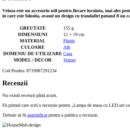
Veioza este un accesoriu util pentru fiecare locuinta, mai ales pent
in care este folosita, avand un design cu trandafiri putand fi un c
GREUTATE
155 g
DIMENSIUNI
12 × 19 cm
MATERIAL
Plastic
CULOARE
Alb
DOMENIU DE UTILIZARE
Casa
MODEL / DECOR
Veioze
Cod Produs:
8719987291234
Recenzii
Nu există recenzii până acum.
Fii primul care scrii o recenzie pentru „Lampa de masa cu LED-uri c
Trebuie să fii
autentificat
pentru a publica o recenzie.