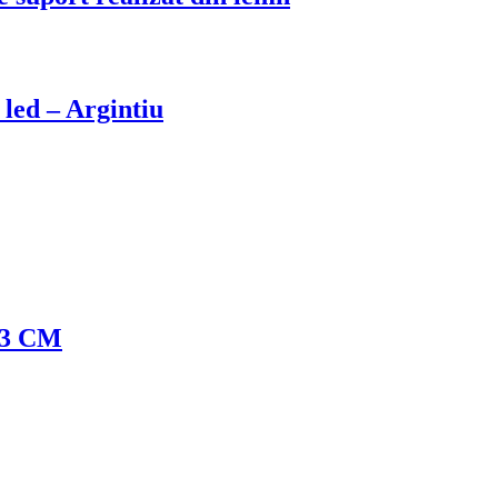
u led – Argintiu
 13 CM