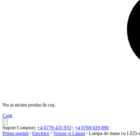
Nu ai niciun produs în coș.
Cont
Suport Comenzi:
+4 0770 435 933
|
+4 0769 029 890
Prima pagină
/
Electrice
/
Veioze și Lămpi
/ Lampa de masa cu LED-u