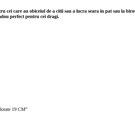
ru cei care au obiceiul de a citii sau a lucra seara in pat sau la bi
adou perfect pentru cei dragi.
olorate 19 CM”