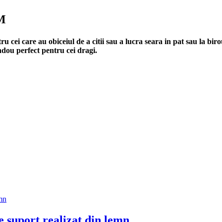
CM
ru cei care au obiceiul de a citii sau a lucra seara in pat sau la bi
adou perfect pentru cei dragi.
 suport realizat din lemn