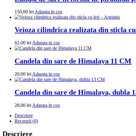
Adauga
150,00
lei
Adauga in cos
in
cos
Veioza cilindrica realizata din sticla c
Adauga
62,00
lei
Adauga in cos
in
cos
Candela din sare de Himalaya 11 CM
Adauga
20,00
lei
Adauga in cos
in
cos
Candela din sare de Himalaya, dubla
Adauga
28,00
lei
Adauga in cos
in
Descriere
cos
Recenzii (0)
Descriere