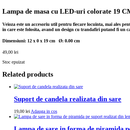
Lampa de masa cu LED-uri colorate 19 
Veioza este un accesoriu util pentru fiecare locuinta, mai ales pent
in care este folosita, avand un design cu trandafiri putand fi un c
Dimensiuni:
12 x 0 x 19 cm
Ø:
0.00 cm
49,00
lei
Stoc epuizat
Related products
Suport de candela realizata din sare
Adauga
19,00
lei
Adauga in cos
in
cos
Lampa de sare in forma de piramida pe