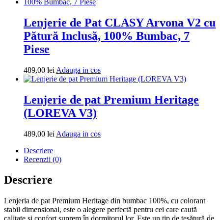
cos
Lenjerie de Pat CLASY Arvona V2 cu
Pătură Inclusă, 100% Bumbac, 7
Piese
Adauga
489,00
lei
Adauga in cos
in
cos
Lenjerie de pat Premium Heritage
(LOREVA V3)
Adauga
489,00
lei
Adauga in cos
in
Descriere
cos
Recenzii (0)
Descriere
Lenjeria de pat Premium Heritage din bumbac 100%, cu colorant
stabil dimensional, este o alegere perfectă pentru cei care caută
calitate și confort suprem în dormitorul lor. Este un tip de țesătură de