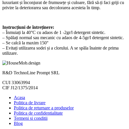
luxuriant și înconjurat de frumusețe și culoare, fără să-ți faci griji cu
privire la deteriorarea sau decolorarea acesteia în timp.
Instrucțiuni de întreținere:
– Înmuiați la 40°C cu adaos de 1 -2gr/l detergent sintetic.
– Spălați normal sau mecanic cu adaos de 4-5gr/l detergent sintetic.
– Se calcă la maxim 150°
– Evitați utilizarea sodei și a clorului. A se spăla înainte de prima
utilizare.
R&D TechnoLine Prompt SRL
CUI 33063994
CIF J12/1375/2014
Acasa
Politica de livrare
Politica de returnare a produselor
Politica de confidentialitate
Termeni si conditii
Blog