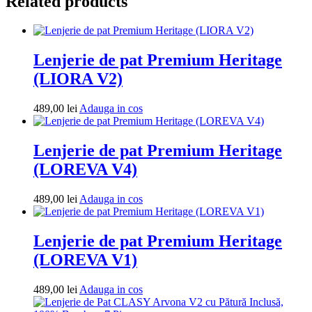
Related products
Premium
EVEYA
V2
Clasy
cu
Lenjerie de pat Premium Heritage
Pătură
(LIORA V2)
Decorativă
–
100%
Adauga
489,00
lei
Adauga in cos
Bumbac,
in
7
cos
Piese
Lenjerie de pat Premium Heritage
(LOREVA V4)
Adauga
489,00
lei
Adauga in cos
in
cos
Lenjerie de pat Premium Heritage
(LOREVA V1)
Adauga
489,00
lei
Adauga in cos
in