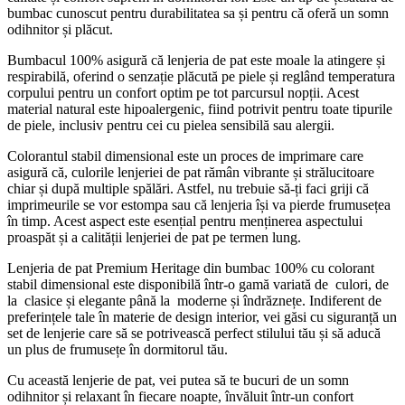
bumbac cunoscut pentru durabilitatea sa și pentru că oferă un somn
odihnitor și plăcut.
Bumbacul 100% asigură că lenjeria de pat este moale la atingere și
respirabilă, oferind o senzație plăcută pe piele și reglând temperatura
corpului pentru un confort optim pe tot parcursul nopții. Acest
material natural este hipoalergenic, fiind potrivit pentru toate tipurile
de piele, inclusiv pentru cei cu pielea sensibilă sau alergii.
Colorantul stabil dimensional este un proces de imprimare care
asigură că, culorile lenjeriei de pat rămân vibrante și strălucitoare
chiar și după multiple spălări. Astfel, nu trebuie să-ți faci griji că
imprimeurile se vor estompa sau că lenjeria își va pierde frumusețea
în timp. Acest aspect este esențial pentru menținerea aspectului
proaspăt și a calității lenjeriei de pat pe termen lung.
Lenjeria de pat Premium Heritage din bumbac 100% cu colorant
stabil dimensional este disponibilă într-o gamă variată de culori, de
la clasice și elegante până la moderne și îndrăznețe. Indiferent de
preferințele tale în materie de design interior, vei găsi cu siguranță un
set de lenjerie care să se potrivească perfect stilului tău și să aducă
un plus de frumusețe în dormitorul tău.
Cu această lenjerie de pat, vei putea să te bucuri de un somn
odihnitor și relaxant în fiecare noapte, învăluit într-un confort