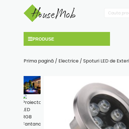
Cauta
după:
Prima pagină
/
Electrice
/
Spoturi LED de Exter