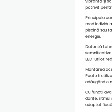
vibrantă și sc
potrivit pentr
Principala car
mod individua
piscină sau f
energie.
Datorită tehn
semnificative
LED-urilor red
Montarea aces
Poate fi utiliz
adăugând o no
Cu funcții av
dorite, ritmul
adaptat fiec