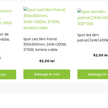
zor de
Spot led slim
Spot Led Slim Patrat
W=60W,
patrat/24W/4100
Adauga
Adauga
300x300mm, 24W=200W,
2700K, lumina calda
in
in
62,00
le
cos
cos
i
62,00
lei
Adauga in cos
Adauga in 
cos