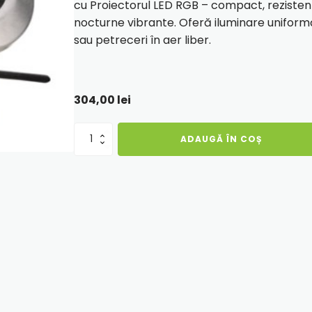
cu
Proiectorul LED RGB
– compact, rezisten
nocturne vibrante. Oferă iluminare uniformă
sau petreceri în aer liber.
304,00
lei
Cantitate
ADAUGĂ ÎN COȘ
Proiector
LED
RGB
Fantana/Piscina,
Ø120mm
,6W,
IP68