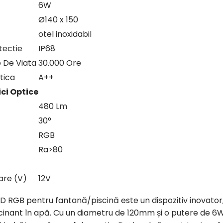
6W
Ø140 x 150
otel inoxidabil
tectie
IP68
 De Viata
30.000 Ore
tica
A++
ci Optice
480 Lm
30°
RGB
Ra>80
are (V)
12V
ED RGB pentru fantană/piscină este un dispozitiv inovato
scinant în apă. Cu un diametru de 120mm și o putere de 6