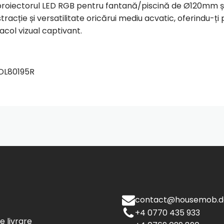
 proiectorul LED RGB pentru fantană/piscină de Ø120mm și 
tracție și versatilitate oricărui mediu acvatic, oferindu-ț
acol vizual captivant.
DL80195R
contact@housemob.d
+4 0770 435 933
de livrare