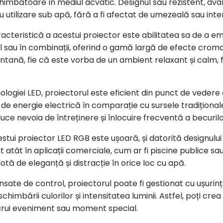
himbătoare în mediul acvatic. Designul său rezistent, avân
u utilizare sub apă, fără a fi afectat de umezeală sau inte
acteristică a acestui proiector este abilitatea sa de a emi
l sau în combinații, oferind o gamă largă de efecte cromat
antană, fie că este vorba de un ambient relaxant și calm, f
ologiei LED, proiectorul este eficient din punct de veder
 de energie electrică în comparație cu sursele tradițional
uce nevoia de întreținere și înlocuire frecventă a becurilo
tui proiector LED RGB este ușoară, și datorită designului
at atât în aplicații comerciale, cum ar fi piscine publice sau 
tă de eleganță și distracție în orice loc cu apă.
ansate de control, proiectorul poate fi gestionat cu ușuri
 schimbării culorilor și intensitatea luminii. Astfel, poți cr
ărui eveniment sau moment special.