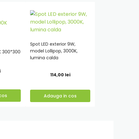
Spot LED exterior 9W,
model Lollipop, 3000K,
K 300*300
Adauga
lumina calda
in
i
cos
114,00
lei
cos
Adauga in cos