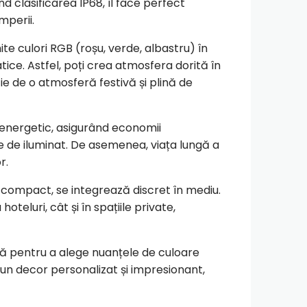
d clasificarea IP68, îl face perfect
mperii.
te culori RGB (roșu, verde, albastru) în
ice. Astfel, poți crea atmosfera dorită în
ie de o atmosferă festivă și plină de
e energetic, asigurând economii
e de iluminat. De asemenea, viața lungă a
r.
 compact, se integrează discret în mediu.
hoteluri, cât și în spațiile private,
nță pentru a alege nuanțele de culoare
ea un decor personalizat și impresionant,