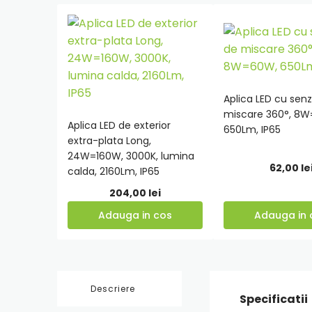
Aplica LED cu sen
miscare 360°, 8
Aplica LED de exterior
Adauga
Adauga
650Lm, IP65
extra-plata Long,
in
in
24W=160W, 3000K, lumina
cos
cos
62,00
le
calda, 2160Lm, IP65
204,00
lei
Adauga in cos
Adauga in 
Descriere
Specificatii