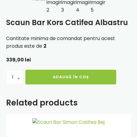
Scaun Bar Kors Catifea Albastru
Cantitate minima de comandat pentru acest
produs este de
2
339,00
lei
Cantitate
ADAUGĂ ÎN COȘ
Scaun
Bar
Kors
Catifea
Related products
Albastru
Adauga
in