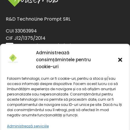
R&D TechnoLine Prompt SRL
CUI 33063994
CIF J12/1375/2014
contact@housemob.design
+4 0770 435 933
Administrează
consimțămintele pentru
+4 0769 029 890
cookie-uri
+4 0770 435 933
+4 0769 029 890
Folosim tehnologii, cum ar fi cookie-uri, pentru a stoca și/sau
Facebook
accesa informații despre dispozitive. Facem acest lucru ca să
îmbunătățim experiența de navigare și ca să afișăm anunțuri
Acasa
personalizate sau nepersonalizate. Consimțământul pentru
aceste tehnologii ne va permite să procesăm date, cum ar fi
Politica de livrare
comportamentul de navigare sau ID-uri unice pe site. Dacă nu îți
dai consimțământul sau îl retragi, poți să afectezi în mod
Politica de returnare a produselor
negativ anumite funcționalități și funcții.
Politica de confidentialitate
Administrează serviciile