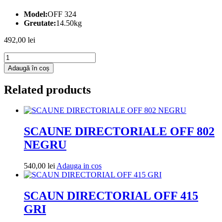
Model:
OFF 324
Greutate:
14.50kg
492,00
lei
Cantitate
SCAUN
Adaugă în coș
BIROU
OFF
Related products
324
NEGRU
SCAUNE DIRECTORIALE OFF 802
NEGRU
Adauga
540,00
lei
Adauga in cos
in
cos
SCAUN DIRECTORIAL OFF 415
GRI