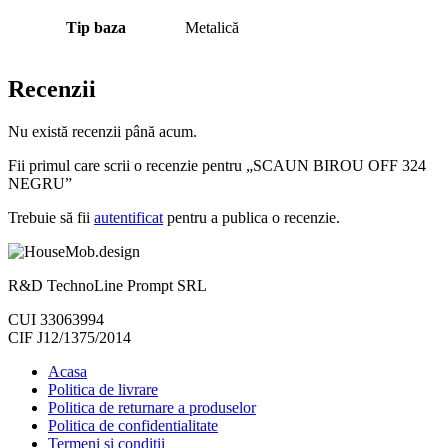
Tip baza
Metalică
Recenzii
Nu există recenzii până acum.
Fii primul care scrii o recenzie pentru „SCAUN BIROU OFF 324
NEGRU”
Trebuie să fii
autentificat
pentru a publica o recenzie.
R&D TechnoLine Prompt SRL
CUI 33063994
CIF J12/1375/2014
Acasa
Politica de livrare
Politica de returnare a produselor
Politica de confidentialitate
Termeni si conditii