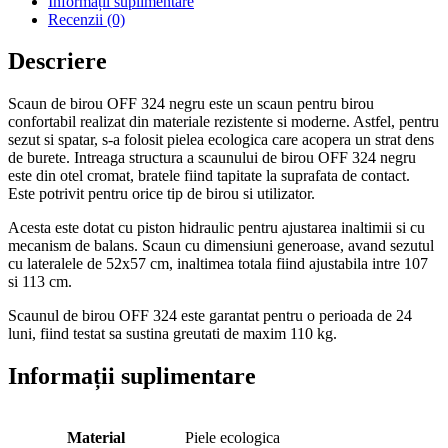
Informații suplimentare
Recenzii (0)
Descriere
Scaun de birou OFF 324 negru este un scaun pentru birou
confortabil realizat din materiale rezistente si moderne. Astfel, pentru
sezut si spatar, s-a folosit pielea ecologica care acopera un strat dens
de burete. Intreaga structura a scaunului de birou OFF 324 negru
este din otel cromat, bratele fiind tapitate la suprafata de contact.
Este potrivit pentru orice tip de birou si utilizator.
Acesta este dotat cu piston hidraulic pentru ajustarea inaltimii si cu
mecanism de balans. Scaun cu dimensiuni generoase, avand sezutul
cu lateralele de 52x57 cm, inaltimea totala fiind ajustabila intre 107
si 113 cm.
Scaunul de birou OFF 324 este garantat pentru o perioada de 24
luni, fiind testat sa sustina greutati de maxim 110 kg.
Informații suplimentare
Material
Piele ecologica