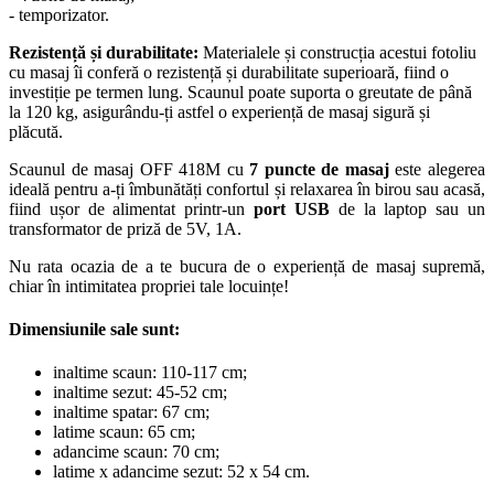
- temporizator.
Rezistență și durabilitate:
Materialele și construcția acestui fotoliu
cu masaj îi conferă o rezistență și durabilitate superioară, fiind o
investiție pe termen lung. Scaunul poate suporta o greutate de până
la 120 kg, asigurându-ți astfel o experiență de masaj sigură și
plăcută.
Scaunul de masaj OFF 418M cu
7 puncte de masaj
este alegerea
ideală pentru a-ți îmbunătăți confortul și relaxarea în birou sau acasă,
fiind ușor de alimentat printr-un
port USB
de la laptop sau un
transformator de priză de 5V, 1A.
Nu rata ocazia de a te bucura de o experiență de masaj supremă,
chiar în intimitatea propriei tale locuințe!
Dimensiunile sale sunt:
inaltime scaun: 110-117 cm;
inaltime sezut: 45-52 cm;
inaltime spatar: 67 cm;
latime scaun: 65 cm;
adancime scaun: 70 cm;
latime x adancime sezut: 52 x 54 cm.