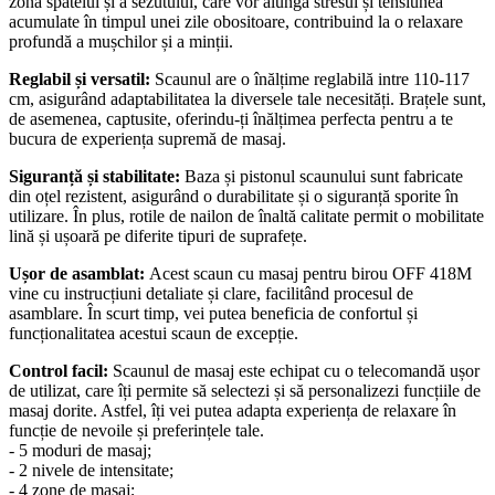
zona spatelui și a sezutului, care vor alunga stresul și tensiunea
acumulate în timpul unei zile obositoare, contribuind la o relaxare
profundă a mușchilor și a minții.
Reglabil și versatil:
Scaunul are o înălțime reglabilă intre 110-117
cm, asigurând adaptabilitatea la diversele tale necesități. Brațele sunt,
de asemenea, captusite, oferindu-ți înălțimea perfecta pentru a te
bucura de experiența supremă de masaj.
Siguranță și stabilitate:
Baza și pistonul scaunului sunt fabricate
din oțel rezistent, asigurând o durabilitate și o siguranță sporite în
utilizare. În plus, rotile de nailon de înaltă calitate permit o mobilitate
lină și ușoară pe diferite tipuri de suprafețe.
Ușor de asamblat:
Acest scaun cu masaj pentru birou OFF 418M
vine cu instrucțiuni detaliate și clare, facilitând procesul de
asamblare. În scurt timp, vei putea beneficia de confortul și
funcționalitatea acestui scaun de excepție.
Control facil:
Scaunul de masaj este echipat cu o telecomandă ușor
de utilizat, care îți permite să selectezi și să personalizezi funcțiile de
masaj dorite. Astfel, îți vei putea adapta experiența de relaxare în
funcție de nevoile și preferințele tale.
- 5 moduri de masaj;
- 2 nivele de intensitate;
- 4 zone de masaj;