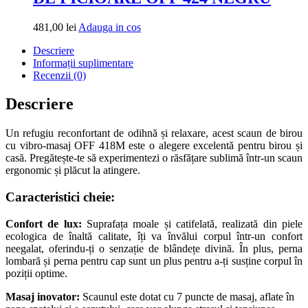
Adauga
481,00
lei
Adauga in cos
in
Descriere
cos
Informații suplimentare
Recenzii (0)
Descriere
Un refugiu reconfortant de odihnă și relaxare, acest scaun de birou
cu vibro-masaj OFF 418M este o alegere excelentă pentru birou și
casă. Pregătește-te să experimentezi o răsfățare sublimă într-un scaun
ergonomic și plăcut la atingere.
Caracteristici cheie:
Confort de lux:
Suprafața moale și catifelată, realizată din piele
ecologica de înaltă calitate, îți va învălui corpul într-un confort
neegalat, oferindu-ți o senzație de blândețe divină. În plus, perna
lombară și perna pentru cap sunt un plus pentru a-ți susține corpul în
poziții optime.
Masaj inovator:
Scaunul este dotat cu 7 puncte de masaj, aflate în