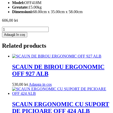
Model:
OFF418M
Greutate:
15.00kg
Dimensiuni:
68.00cm x 35.00cm x 58.00cm
606,00
lei
Cantitate
scaun
Adaugă în coș
cu
masaj
Related products
pentru
birou
cu
7
puncte
SCAUN DE BIROU ERGONOMIC
de
OFF 927 ALB
masaj
off
418
Adauga
530,00
lei
Adauga in cos
m
in
cos
SCAUN ERGONOMIC CU SUPORT
DE PICIOARE OFF 424 ALB