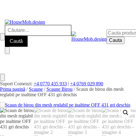
Caută
Cauta
după:
după:
Cauta
Suport Comenzi:
+4 0770 435 933
|
+4 0769 029 890
Prima pagină
/
Scaune
/
Scaune Birou
/ Scaun de birou din mesh
reglabil pe inaltime OFF 431 gri deschis