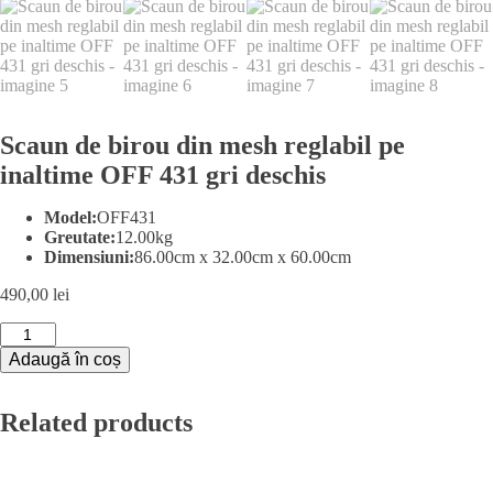
Scaun de birou din mesh reglabil pe
inaltime OFF 431 gri deschis
Model:
OFF431
Greutate:
12.00kg
Dimensiuni:
86.00cm x 32.00cm x 60.00cm
490,00
lei
Cantitate
Scaun
Adaugă în coș
de
birou
din
Related products
mesh
reglabil
pe
inaltime