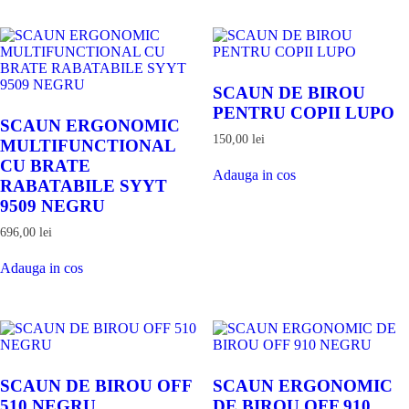
OFF
431
gri
deschis
SCAUN DE BIROU
PENTRU COPII LUPO
SCAUN ERGONOMIC
150,00
lei
MULTIFUNCTIONAL
Adauga
CU BRATE
Adauga in cos
in
RABATABILE SYYT
cos
9509 NEGRU
696,00
lei
Adauga
Adauga in cos
in
cos
SCAUN DE BIROU OFF
SCAUN ERGONOMIC
510 NEGRU
DE BIROU OFF 910