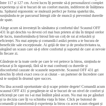
între 117 și 127 cm. Acest lucru îți permite să-ți personalizezi complet
experiența și să te bucuri de un confort maxim, indiferent de înălțimea
ta. Spătarul ergonomic se mulează perfect pe forma spatelui tău,
susținându-te pe parcursul întregii zile de muncă și prevenind durerile
de spate.
Alege acum să investești în sănătatea și confortul tău! Scaunul OFF
431 în gri deschis va deveni cel mai bun prieten al tău în timpul orelor
de lucru, transformându-ți biroul într-un colț de rai al relaxării și
eficienței. Nu mai aștepta și comandă-l astăzi pentru a te bucura de
beneficiile sale excepționale. Ai grijă de tine și de productivitatea ta,
alegând un scaun care să-ți ofere confortul și suportul de care ai nevoie
în fiecare zi.
Gândește-te la toate orele pe care le vei petrece la birou, simțindu-te
relaxat și în siguranță, fără să te mai confrunți cu durerile și
disconfortul cauzate de scaunele nepotrivite. Scaunul OFF 431 gri
deschis îți oferă exact ceea ce ai căutat – un partener de încredere care
să te susțină în drumul spre succes.
Nu lăsa această oportunitate să-ți scape printre degete! Comandă acum
scaunul OFF 431 și pregătește-te să te bucuri de un nivel de confort și
eficiență pe care nu l-ai mai întâlnit până acum. Nu mai sta pe gânduri
și ia decizia care îți va schimba viața în bine. Click pe butonul de
comandă și transformă-ți experiența la birou cu acest scaun elegant și