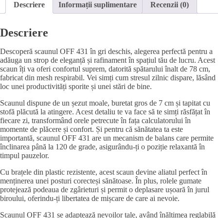
Descriere
Informații suplimentare
Recenzii (0)
Descriere
Descoperă scaunul OFF 431 în gri deschis, alegerea perfectă pentru a
adăuga un strop de eleganță și rafinament în spațiul tău de lucru. Acest
scaun îți va oferi confortul suprem, datorită spătarului înalt de 78 cm,
fabricat din mesh respirabil. Vei simți cum stresul zilnic dispare, lăsând
loc unei productivități sporite și unei stări de bine.
Scaunul dispune de un șezut moale, buretat gros de 7 cm și tapitat cu
stofă plăcută la atingere. Acest detaliu te va face să te simți răsfățat în
fiecare zi, transformând orele petrecute în fața calculatorului în
momente de plăcere și confort. Și pentru că sănătatea ta este
importantă, scaunul OFF 431 are un mecanism de balans care permite
înclinarea până la 120 de grade, asigurându-ți o poziție relaxantă în
timpul pauzelor.
Cu brațele din plastic rezistente, acest scaun devine aliatul perfect în
menținerea unei posturi corecteși sănătoase. În plus, rolele gumate
protejează podeaua de zgârieturi și permit o deplasare ușoară în jurul
biroului, oferindu-ți libertatea de mișcare de care ai nevoie.
Scaunul OFF 431 se adaptează nevoilor tale, având înălțimea reglabilă