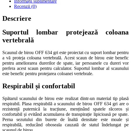
Informații suplimentare
Recenzii (0)
Descriere
Suportul lombar protejează coloana
vertebrală
Scaunul de birou OFF 634 gri este proiectat cu suport lombar pentru
a vă proteja coloana vertebrală. Acest scaun de birou este benefic
pentru ameliorarea durerilor de spate, iar persoanele cu dureri vor
prefera acest scaun pentru calculator. Suportul lombar al scaunului
este benefic pentru protejarea coloanei vertebrale.
Respirabil și confortabil
Spătarul scaunului de birou este realizat dintr-un material tip plasă
respirabil. Plasa respirabilă a scaunului de birou OFF 634 gri are o
rezistență puternică la tracțiune, menținând spatele răcoros și
confortabil și evitând acumularea de transpirație lipicioasă pe spate.
Perna sezutului din burete de înaltă densitate este moale și
respirabilă, reducând oboseala cauzată de statul îndelungat pe
scaunul de birou.