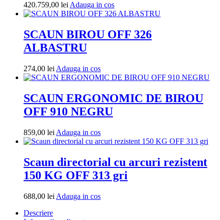
Adauga
420.759,00
lei
Adauga in cos
in
cos
SCAUN BIROU OFF 326
ALBASTRU
Adauga
274,00
lei
Adauga in cos
in
cos
SCAUN ERGONOMIC DE BIROU
OFF 910 NEGRU
Adauga
859,00
lei
Adauga in cos
in
cos
Scaun directorial cu arcuri rezistent
150 KG OFF 313 gri
Adauga
688,00
lei
Adauga in cos
in
Descriere
cos