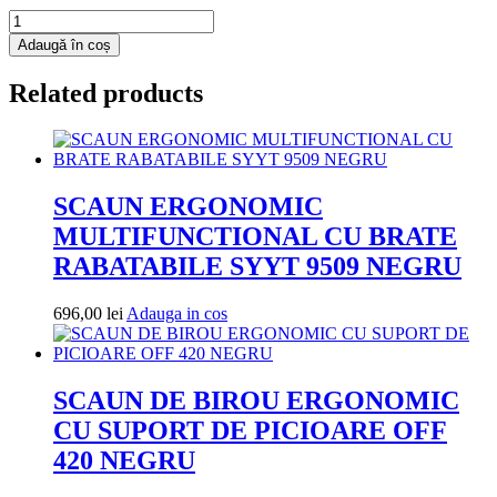
Cantitate
Scaun
Adaugă în coș
de
birou
Related products
ergonomic
cu
suport
lombar
si
spatar
SCAUN ERGONOMIC
inalt
MULTIFUNCTIONAL CU BRATE
OFF
634
RABATABILE SYYT 9509 NEGRU
gri
Adauga
696,00
lei
Adauga in cos
in
cos
SCAUN DE BIROU ERGONOMIC
CU SUPORT DE PICIOARE OFF
420 NEGRU