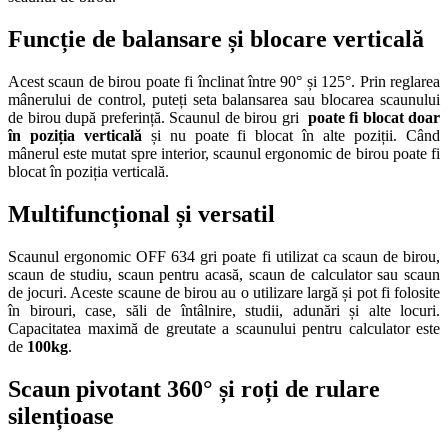
Funcție de balansare și blocare verticală
Acest scaun de birou poate fi înclinat între 90° și 125°. Prin reglarea
mânerului de control, puteți seta balansarea sau blocarea scaunului
de birou după preferință. Scaunul de birou gri
poate fi blocat doar
în poziția verticală
și nu poate fi blocat în alte poziții. Când
mânerul este mutat spre interior, scaunul ergonomic de birou poate fi
blocat în poziția verticală.
Multifuncțional și versatil
Scaunul ergonomic OFF 634 gri poate fi utilizat ca scaun de birou,
scaun de studiu, scaun pentru acasă, scaun de calculator sau scaun
de jocuri. Aceste scaune de birou au o utilizare largă și pot fi folosite
în birouri, case, săli de întâlnire, studii, adunări și alte locuri.
Capacitatea maximă de greutate a scaunului pentru calculator este
de
100kg
.
Scaun pivotant 360° și roți de rulare
silențioase