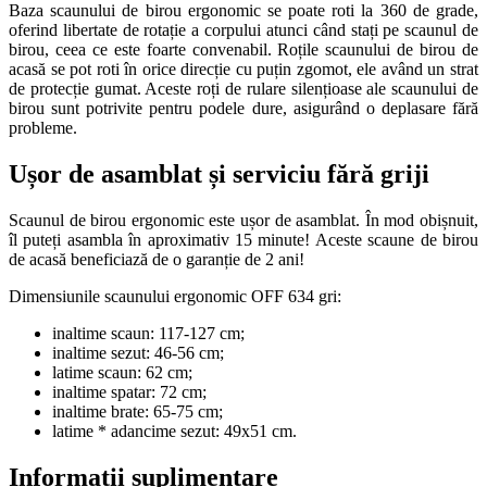
Baza scaunului de birou ergonomic se poate roti la 360 de grade,
oferind libertate de rotație a corpului atunci când stați pe scaunul de
birou, ceea ce este foarte convenabil. Roțile scaunului de birou de
acasă se pot roti în orice direcție cu puțin zgomot, ele având un strat
de protecție gumat. Aceste roți de rulare silențioase ale scaunului de
birou sunt potrivite pentru podele dure, asigurând o deplasare fără
probleme.
Ușor de asamblat și serviciu fără griji
Scaunul de birou ergonomic este ușor de asamblat. În mod obișnuit,
îl puteți asambla în aproximativ 15 minute! Aceste scaune de birou
de acasă beneficiază de o garanție de 2 ani!
Dimensiunile scaunului ergonomic OFF 634 gri:
inaltime scaun: 117-127 cm;
inaltime sezut: 46-56 cm;
latime scaun: 62 cm;
inaltime spatar: 72 cm;
inaltime brate: 65-75 cm;
latime * adancime sezut: 49x51 cm.
Informații suplimentare