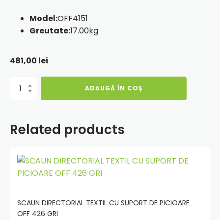
Model:
OFF4151
Greutate:
17.00kg
481,00
lei
Cantitate
ADAUGĂ ÎN COȘ
Scaun
de
birou
OFF
Related products
4151
GRI
Adauga
in
cos
SCAUN DIRECTORIAL TEXTIL CU SUPORT DE PICIOARE
OFF 426 GRI