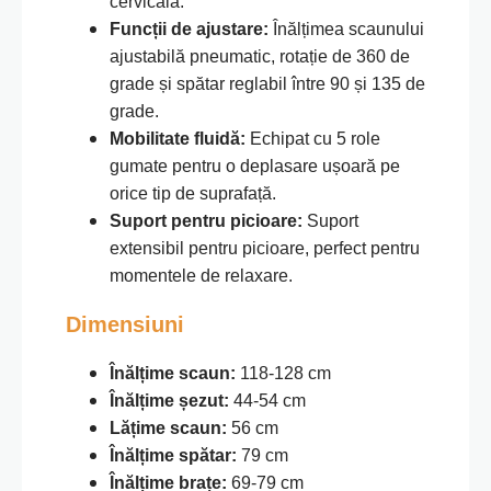
cervicală.
Funcții de ajustare:
Înălțimea scaunului
ajustabilă pneumatic, rotație de 360 de
grade și spătar reglabil între 90 și 135 de
grade.
Mobilitate fluidă:
Echipat cu 5 role
gumate pentru o deplasare ușoară pe
orice tip de suprafață.
Suport pentru picioare:
Suport
extensibil pentru picioare, perfect pentru
momentele de relaxare.
Dimensiuni
Înălțime scaun:
118-128 cm
Înălțime șezut:
44-54 cm
Lățime scaun:
56 cm
Înălțime spătar:
79 cm
Înălțime brațe:
69-79 cm