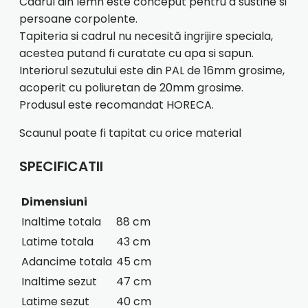
Cadrul din lemn este conceput pentru a sustine si
persoane corpolente.
Tapiteria si cadrul nu necesită ingrijire speciala,
acestea putand fi curatate cu apa si sapun.
Interiorul sezutului este din PAL de 16mm grosime,
acoperit cu poliuretan de 20mm grosime.
Produsul este recomandat HORECA.
Scaunul poate fi tapitat cu orice material
SPECIFICATII
Dimensiuni
Inaltime totala
88 cm
Latime totala
43 cm
Adancime totala
45 cm
Inaltime sezut
47 cm
Latime sezut
40 cm