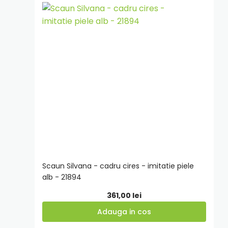
Adauga
in
cos
Scaun Silvana - cadru cires - imitatie piele
alb - 21894
361,00
lei
Adauga in cos