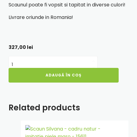
Scaunul poate fi vopsit si tapitat in diverse culori!
Livrare oriunde in Romania!
327,00
lei
Cantitate
Scaun
Paesana
ADAUGĂ ÎN COȘ
-
cadru
alb
-
stofa
Related products
E04
-
crem
Adauga
in