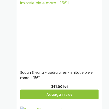
in
cos
Scaun Silvana - cadru cires - imitatie piele
maro - 15611
361,00
lei
Adauga in cos