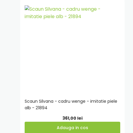
Adauga
in
cos
Scaun Silvana - cadru wenge - imitatie piele
alb - 21894
361,00
lei
Adauga in cos