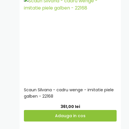
Adauga
in
cos
Scaun Silvana - cadru wenge - imitatie piele
galben - 22168
361,00
lei
Adauga in cos