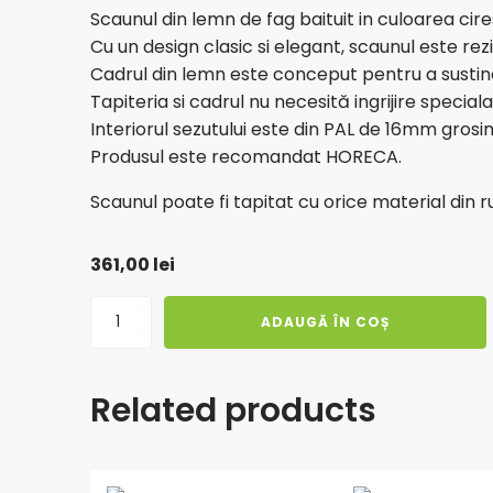
Scaunul din lemn de fag baituit in culoarea cire
Cu un design clasic si elegant, scaunul este rezis
Cadrul din lemn este conceput pentru a sustin
Tapiteria si cadrul nu necesită ingrijire specia
Interiorul sezutului este din PAL de 16mm gros
Produsul este recomandat HORECA.
Scaunul poate fi tapitat cu orice material din 
361,00
lei
Cantitate
ADAUGĂ ÎN COȘ
Scaun
Silvana
-
Related products
cadru
cires
-
imitatie
piele