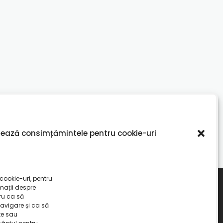
ează consimțămintele pentru cookie-uri
cookie-uri, pentru
mații despre
ru ca să
avigare și ca să
te sau
esign