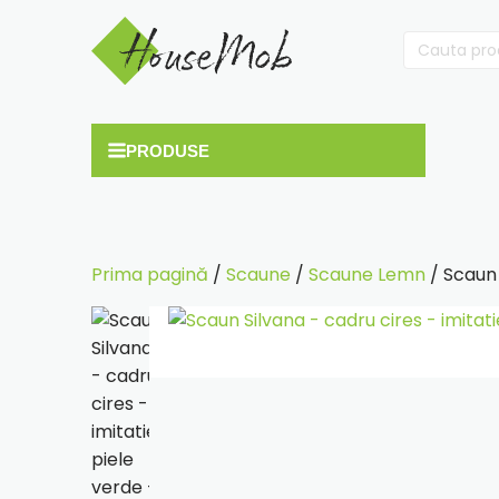
Cauta
după:
Prima pagină
/
Scaune
/
Scaune Lemn
/ Scaun 