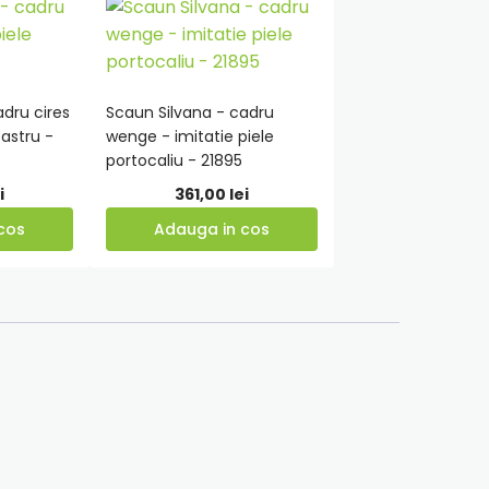
adru cires
Scaun Silvana - cadru
Adauga
bastru -
wenge - imitatie piele
in
portocaliu - 21895
cos
i
361,00
lei
cos
Adauga in cos