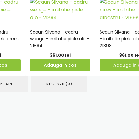
adru
Scaun Silvana - cadru
Scaun Silvana - c
Adauga
Adauga
iele crem
wenge - imitatie piele alb -
- imitatie piele al
in
in
21894
21898
cos
cos
i
361,00
lei
361,00
le
cos
Adauga in cos
Adauga in 
ENTARE
RECENZII (0)