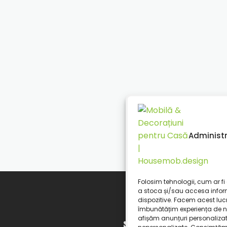
Administr
Folosim tehnologii, cum ar fi 
a stoca și/sau accesa infor
dispozitive. Facem acest luc
îmbunătățim experiența de n
afișăm anunțuri personaliza
contact@housemob.d