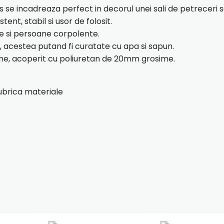
s se incadreaza perfect in decorul unei sali de petreceri s
tent, stabil si usor de folosit.
e si persoane corpolente.
la, acestea putand fi curatate cu apa si sapun.
ime, acoperit cu poliuretan de 20mm grosime.
rubrica materiale