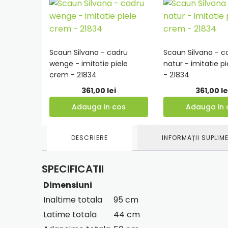
verde
-
21899
Scaun Silvana - cadru
Scaun Silvana - c
Adauga
Adauga
wenge - imitatie piele
natur - imitatie p
in
in
crem - 21834
- 21834
cos
cos
361,00
lei
361,00
le
Adauga in cos
Adauga in 
DESCRIERE
INFORMAȚII SUPLIM
SPECIFICATII
Dimensiuni
Inaltime totala
95 cm
Latime totala
44 cm