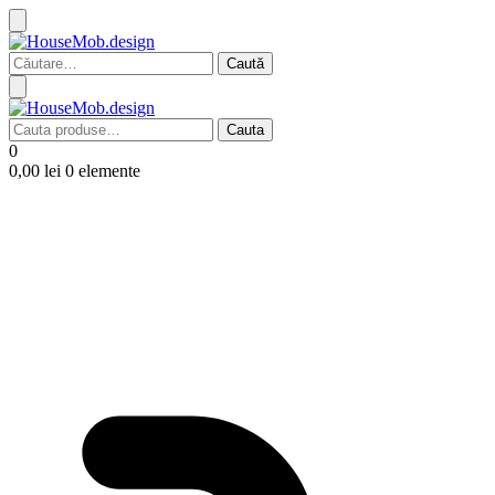
Caută
după:
Cauta
Cauta
după:
0
0,00
lei
0 elemente