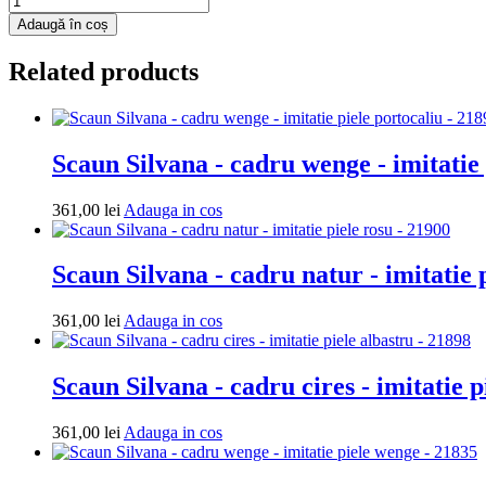
Scaun
Adaugă în coș
Silvana
-
Related products
cadru
wenge
-
imitatie
piele
Scaun Silvana - cadru wenge - imitatie 
coniac
-
Adauga
361,00
lei
Adauga in cos
8070
in
cos
Scaun Silvana - cadru natur - imitatie 
Adauga
361,00
lei
Adauga in cos
in
cos
Scaun Silvana - cadru cires - imitatie p
Adauga
361,00
lei
Adauga in cos
in
cos