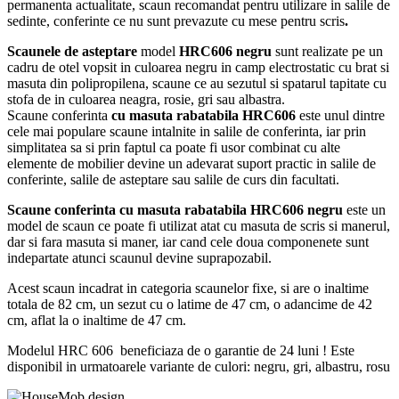
permanenta actualitate, scaun recomandat pentru utilizare in salile de
sedinte, conferinte ce nu sunt prevazute cu mese pentru scris
.
Scaunele de asteptare
model
HRC606 negru
sunt realizate pe un
cadru de otel vopsit in culoarea negru in camp electrostatic cu brat si
masuta din polipropilena, scaune ce au sezutul si spatarul tapitate cu
stofa de in culoarea neagra, rosie, gri sau albastra.
Scaune conferinta
cu masuta rabatabila HRC606
este unul dintre
cele mai populare scaune intalnite in salile de conferinta, iar prin
simplitatea sa si prin faptul ca poate fi usor combinat cu alte
elemente de mobilier devine un adevarat suport practic in salile de
conferinte, salile de asteptare sau salile de curs din facultati.
Scaune conferinta cu masuta rabatabila HRC606 negru
este un
model de scaun ce poate fi utilizat atat cu masuta de scris si manerul,
dar si fara masuta si maner, iar cand cele doua componenete sunt
indepartate atunci scaunul devine suprapozabil.
Acest scaun incadrat in categoria scaunelor fixe, si are o inaltime
totala de 82 cm, un sezut cu o latime de 47 cm, o adancime de 42
cm, aflat la o inaltime de 47 cm.
Modelul HRC 606 beneficiaza de o garantie de 24 luni ! Este
disponibil in urmatoarele variante de culori: negru, gri, albastru, rosu