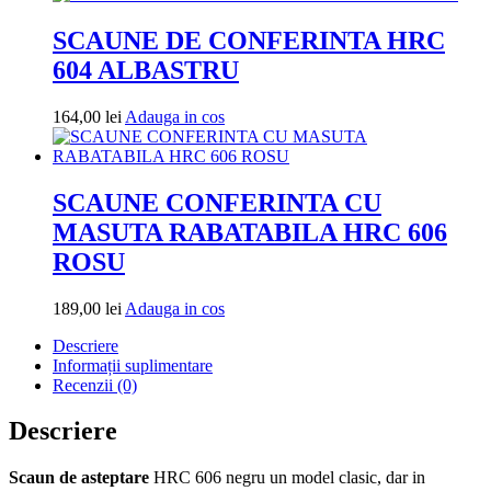
cos
SCAUNE DE CONFERINTA HRC
604 ALBASTRU
Adauga
164,00
lei
Adauga in cos
in
cos
SCAUNE CONFERINTA CU
MASUTA RABATABILA HRC 606
ROSU
Adauga
189,00
lei
Adauga in cos
in
Descriere
cos
Informații suplimentare
Recenzii (0)
Descriere
Scaun de asteptare
HRC 606 negru un model clasic, dar in