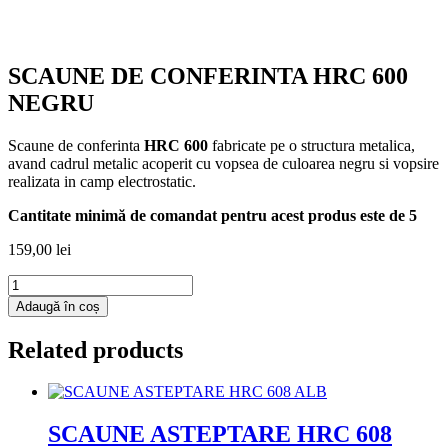
SCAUNE DE CONFERINTA HRC 600
NEGRU
Scaune de conferinta
HRC 600
fabricate pe o structura metalica,
avand cadrul metalic acoperit cu vopsea de culoarea negru si vopsire
realizata in camp electrostatic.
Cantitate minimă de comandat pentru acest produs este de 5
159,00
lei
Cantitate
SCAUNE
Adaugă în coș
DE
CONFERINTA
Related products
HRC
600
NEGRU
SCAUNE ASTEPTARE HRC 608