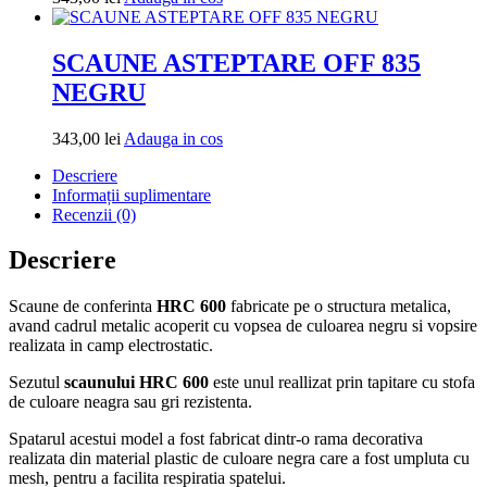
in
cos
SCAUNE ASTEPTARE OFF 835
NEGRU
Adauga
343,00
lei
Adauga in cos
in
Descriere
cos
Informații suplimentare
Recenzii (0)
Descriere
Scaune de conferinta
HRC 600
fabricate pe o structura metalica,
avand cadrul metalic acoperit cu vopsea de culoarea negru si vopsire
realizata in camp electrostatic.
Sezutul
scaunului HRC 600
este unul reallizat prin tapitare cu stofa
de culoare neagra sau gri rezistenta.
Spatarul acestui model a fost fabricat dintr-o rama decorativa
realizata din material plastic de culoare negra care a fost umpluta cu
mesh, pentru a facilita respiratia spatelui.